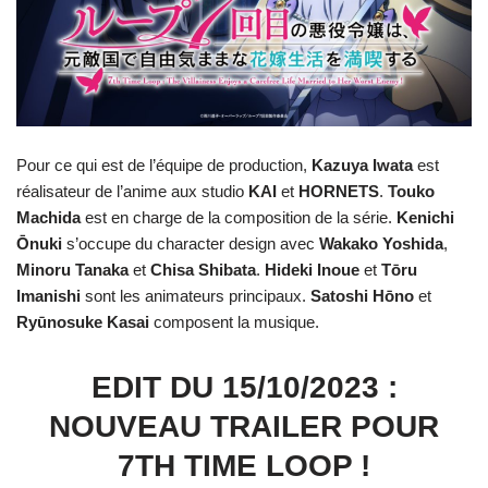
Pour ce qui est de l’équipe de production,
Kazuya Iwata
est
réalisateur de l’anime aux studio
KAI
et
HORNETS
.
Touko
Machida
est en charge de la composition de la série.
Kenichi
Ōnuki
s’occupe du character design avec
Wakako
Yoshida
,
Minoru
Tanaka
et
Chisa
Shibata
.
Hideki
Inoue
et
Tōru
Imanishi
sont les animateurs principaux.
Satoshi
Hōno
et
Ryūnosuke
Kasai
composent la musique.
EDIT DU 15/10/2023 :
NOUVEAU TRAILER POUR
7TH TIME LOOP !