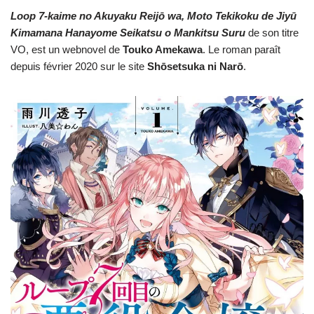
Loop 7-kaime no Akuyaku Reijō wa, Moto Tekikoku de Jiyū
Kimamana Hanayome Seikatsu o Mankitsu Suru
de son titre
VO, est un webnovel de
Touko Amekawa
. Le roman paraît
depuis février 2020 sur le site
Shōsetsuka ni Narō
.