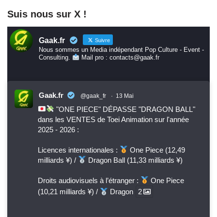
Suis nous sur X !
Gaak.fr
Suivre
Nous sommes un Media indépendant Pop Culture - Event -
Consulting.
Mail pro : contacts@gaak.fr
Gaak.fr
@gaak_fr
·
13 Mai
"ONE PIECE" DÉPASSE "DRAGON BALL"
dans les VENTES de Toei Animation sur l'année
2025 - 2026 :
Licences internationales :
One Piece (12,49
milliards ¥) /
Dragon Ball (11,33 milliards ¥)
Droits audiovisuels à l’étranger :
One Piece
(10,21 milliards ¥) /
Dragon
2