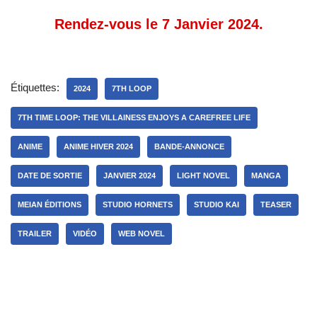
Rendez-vous le 7 Janvier 2024.
Étiquettes:
2024
7TH LOOP
7TH TIME LOOP: THE VILLAINESS ENJOYS A CAREFREE LIFE
ANIME
ANIME HIVER 2024
BANDE-ANNONCE
DATE DE SORTIE
JANVIER 2024
LIGHT NOVEL
MANGA
MEIAN ÉDITIONS
STUDIO HORNETS
STUDIO KAI
TEASER
TRAILER
VIDÉO
WEB NOVEL