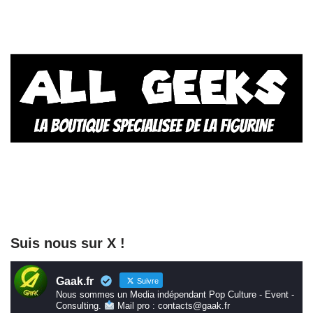
Suis nous sur X !
Gaak.fr
Suivre
Nous sommes un Media indépendant Pop Culture - Event -
Consulting.
Mail pro : contacts@gaak.fr