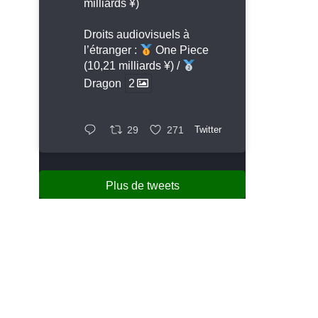
milliards ¥)
Droits audiovisuels à
l’étranger :
One Piece
(10,21 milliards ¥) /
Dragon
2
29
271
Twitter
Plus de tweets