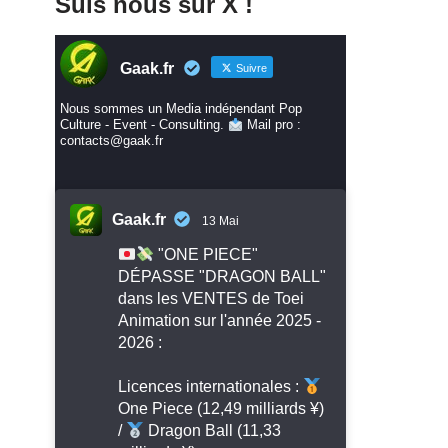
Suis nous sur X !
Gaak.fr
Suivre
Nous sommes un Media indépendant Pop
Culture - Event - Consulting.
Mail pro :
contacts@gaak.fr
Gaak.fr
13 Mai
"ONE PIECE"
DÉPASSE "DRAGON BALL"
dans les VENTES de Toei
Animation sur l'année 2025 -
2026 :
Licences internationales :
One Piece (12,49 milliards ¥)
/
Dragon Ball (11,33