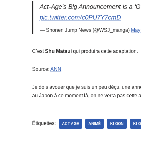
Act-Age’s Big Announcement is a ‘Ga
pic.twitter.com/c0PU7Y7cmD
— Shonen Jump News (@WSJ_manga)
May 
C’est
Shu Matsui
qui produira cette adaptation.
Source:
ANN
Je dois avouer que je suis un peu déçu, une anno
au Japon à ce moment là, on ne verra pas cette
Étiquettes:
ACT-AGE
ANIMÉ
KI-OON
KI-