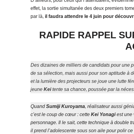
D’ailleurs, pour ceux qui l’attendaient, évidemme
effet, la sortie simultanée des deux premiers to
par là,
il faudra attendre le 4 juin pour découv
RAPIDE RAPPEL SU
A
Des dizaines de milliers de candidats pour une
de sa sélection, mais aussi pour son aptitude à d
et la lumière des projecteurs se joue une lutte fé
jeune
Kei
tente sa chance, poussée par la nécess
Quand
Sumiji Kuroyama
, réalisateur aussi gé
c’est le coup de cœur : cette
Kei Yonagi
est une 
personnage. Il le sait, cette technique à double 
il prend l’adolescente sous son aile pour polir ce