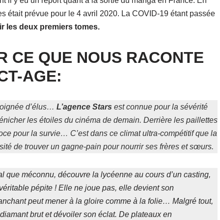
nt il y eu un report quant à la sortie du manga en France. En
mes était prévue pour le 4 avril 2020. La COVID-19 étant passée
rir les deux premiers tomes.
R CE QUE NOUS RACONTE
CT-AGE:
 poignée d’élus…
L’agence Stars
est connue pour la sévérité
énicher les étoiles du cinéma de demain. Derrière les paillettes
roce pour la survie… C’est dans ce climat ultra-compétitif que la
ité de trouver un gagne-pain pour nourrir ses frères et sœurs.
nial que méconnu, découvre la lycéenne au cours d’un casting,
véritable pépite ! Elle ne joue pas, elle devient son
tranchant peut mener à la gloire comme à la folie… Malgré tout,
 diamant brut et dévoiler son éclat. De plateaux en