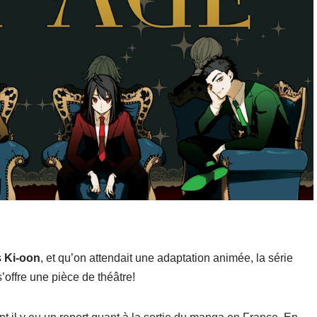
s
Ki-oon
, et qu’on attendait une adaptation animée, la série
’offre une pièce de théâtre!