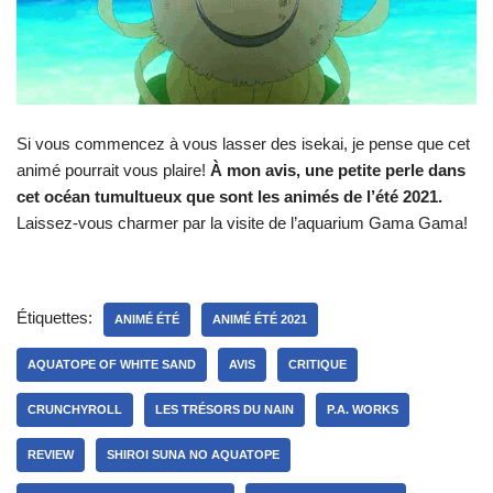
Si vous commencez à vous lasser des isekai, je pense que cet
animé pourrait vous plaire!
À mon avis, une petite perle dans
cet océan tumultueux que sont les animés de l’été 2021.
Laissez-vous charmer par la visite de l’aquarium Gama Gama!
Étiquettes:
ANIMÉ ÉTÉ
ANIMÉ ÉTÉ 2021
AQUATOPE OF WHITE SAND
AVIS
CRITIQUE
CRUNCHYROLL
LES TRÉSORS DU NAIN
P.A. WORKS
REVIEW
SHIROI SUNA NO AQUATOPE