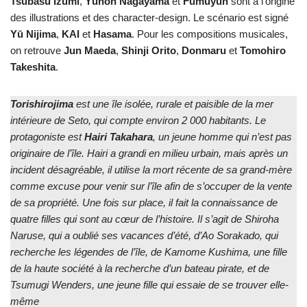
Tsubasu Izumi
,
Yūnon Nagayama
et
Fumuyun
sont à l’origine
des illustrations et des character-design. Le scénario est signé
Yū Nijima
,
KAI
et
Hasama
. Pour les compositions musicales,
on retrouve
Jun
Maeda
,
Shinji
Orito
,
Donmaru
et
Tomohiro
Takeshita
.
Torishirojima
est une île isolée, rurale et paisible de la mer
intérieure de Seto, qui compte environ 2 000 habitants. Le
protagoniste est
Hairi Takahara
, un jeune homme qui n’est pas
originaire de l’île. Hairi a grandi en milieu urbain, mais après un
incident désagréable, il utilise la mort récente de sa grand-mère
comme excuse pour venir sur l’île afin de s’occuper de la vente
de sa propriété. Une fois sur place, il fait la connaissance de
quatre filles qui sont au cœur de l’histoire. Il s’agit de Shiroha
Naruse, qui a oublié ses vacances d’été, d’Ao Sorakado, qui
recherche les légendes de l’île, de Kamome Kushima, une fille
de la haute société à la recherche d’un bateau pirate, et de
Tsumugi Wenders, une jeune fille qui essaie de se trouver elle-
même