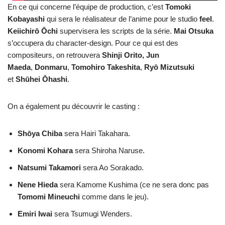
En ce qui concerne l’équipe de production, c’est
Tomoki
Kobayashi
qui sera le réalisateur de l’anime pour le studio
feel
.
Keiichirō Ōchi
supervisera les scripts de la série.
Mai
Otsuka
s’occupera du character-design. Pour ce qui est des
compositeurs, on retrouvera
Shinji
Orito,
Jun
Maeda
,
Donmaru
,
Tomohiro
Takeshita
,
Ryō
Mizutsuki
et
Shūhei
Ōhashi
.
On a également pu découvrir le casting :
Shōya Chiba
sera Hairi Takahara.
Konomi Kohara
sera Shiroha Naruse.
Natsumi Takamori
sera Ao Sorakado.
Nene Hieda
sera Kamome Kushima (ce ne sera donc pas
Tomomi Mineuchi
comme dans le jeu).
Emiri Iwai
sera Tsumugi Wenders.