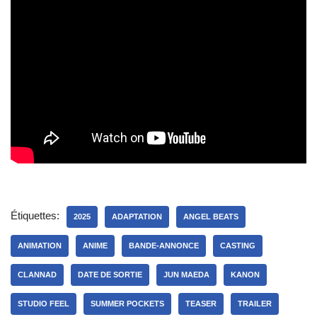
Étiquettes:
2025
ADAPTATION
ANGEL BEATS
ANIMATION
ANIME
BANDE-ANNONCE
CASTING
CLANNAD
DATE DE SORTIE
JUN MAEDA
KANON
STUDIO FEEL
SUMMER POCKETS
TEASER
TRAILER