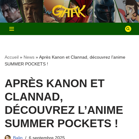
Aller
au
contenu
Accueil
»
News
»
Après Kanon et Clannad, découvrez l’anime
SUMMER POCKETS !
APRÈS KANON ET
CLANNAD,
DÉCOUVREZ L’ANIME
SUMMER POCKETS !
Balin
6 septembre 2025