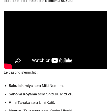
tous deux interprétés par
Konomu Suzuki
Le casting s’enrichit :
Saku Ichimiya
sera Miki Nomura.
Sahomi Koyama
sera Shizuku Mizuori.
Aimi Tanaka
sera Umi Katō.
Megumi Takamoto
sera Kyoko Misaki.