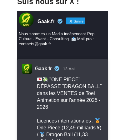
Suis nous sur X !
Gaak.fr
Suivre
Nous sommes un Media indépendant Pop
Culture - Event - Consulting.
Mail pro :
contacts@gaak.fr
Gaak.fr
13 Mai
"ONE PIECE"
DÉPASSE "DRAGON BALL"
dans les VENTES de Toei
Animation sur l'année 2025 -
2026 :
Licences internationales :
One Piece (12,49 milliards ¥)
/
Dragon Ball (11,33