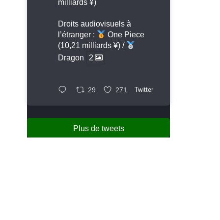
milliards ¥)
Droits audiovisuels à
l’étranger :
One Piece
(10,21 milliards ¥) /
Dragon
2
29
271
Twitter
Plus de tweets