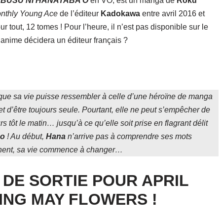
u
BUSU NI HANATABA O
en VO, est un manga de
Roku
nthly Young Ace
de l’éditeur
Kadokawa
entre avril 2016 et
tout, 12 tomes ! Pour l’heure, il n’est pas disponible sur le
l’anime décidera un éditeur français ?
s que sa vie puisse ressembler à celle d’une héroïne de manga
e et d’être toujours seule. Pourtant, elle ne peut s’empêcher de
s tôt le matin… jusqu’à ce qu’elle soit prise en flagrant délit
o
! Au début,
Hana
n’arrive pas à comprendre ses mots
rochent, sa vie commence à changer…
 DE SORTIE POUR APRIL
NG MAY FLOWERS !