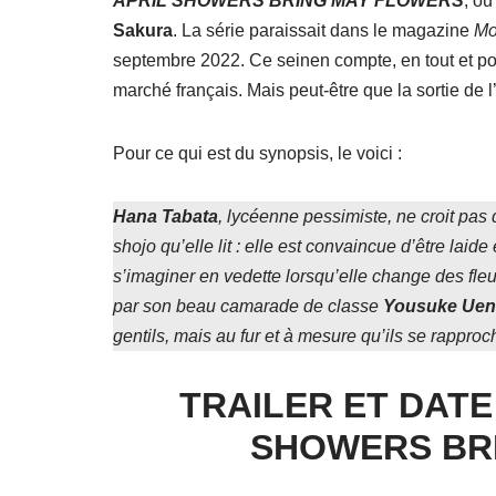
APRIL SHOWERS BRING MAY FLOWERS
, o
Sakura
. La série paraissait dans le magazine
Mo
septembre 2022. Ce seinen compte, en tout et pour 
marché français. Mais peut-être que la sortie de 
Pour ce qui est du synopsis, le voici :
Hana Tabata
, lycéenne pessimiste, ne croit pa
shojo qu’elle lit : elle est convaincue d’être laid
s’imaginer en vedette lorsqu’elle change des fleur
par son beau camarade de classe
Yousuke
Uen
gentils, mais au fur et à mesure qu’ils se rapp
TRAILER ET DATE
SHOWERS BRI