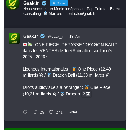
Gaak.fr
Suivre
Nous sommes un Media indépendant Pop Culture - Event -
Consulting.
Mail pro : contacts@gaak.fr
Gaak.fr
@gaak_fr
·
13 Mai
"ONE PIECE" DÉPASSE "DRAGON BALL"
dans les VENTES de Toei Animation sur l'année
2025 - 2026 :
Licences internationales :
One Piece (12,49
milliards ¥) /
Dragon Ball (11,33 milliards ¥)
Droits audiovisuels à l’étranger :
One Piece
(10,21 milliards ¥) /
Dragon
2
29
271
Twitter