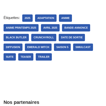
Étiquettes:
2025
ADAPTATION
ANIME
ANIME PRINTEMPS 2025
AVRIL 2025
BANDE-ANNONCE
BLACK BUTLER
CRUNCHYROLL
DATE DE SORTIE
DIFFUSION
EMERALD WITCH
SAISON 5
SIMULCAST
SUITE
TEASER
TRAILER
Nos partenaires