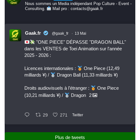
Nous sommes un Media indépendant Pop Culture - Event -
Consulting.
Mail pro : contacts@gaak.fr
Gaak.fr
@gaak_fr
·
13 Mai
"ONE PIECE" DÉPASSE "DRAGON BALL"
dans les VENTES de Toei Animation sur l'année
2025 - 2026 :
Licences internationales :
One Piece (12,49
milliards ¥) /
Dragon Ball (11,33 milliards ¥)
Droits audiovisuels à l’étranger :
One Piece
(10,21 milliards ¥) /
Dragon
2
29
271
Twitter
Plus de tweets