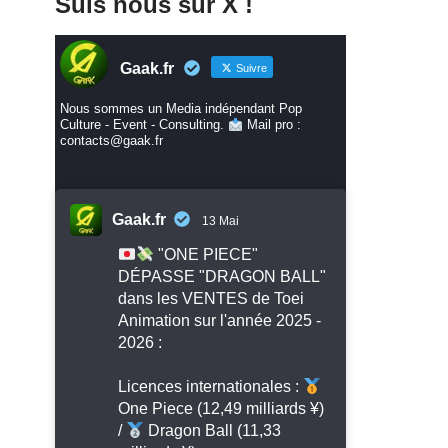
Suis nous sur X !
Gaak.fr
Suivre
Nous sommes un Media indépendant Pop
Culture - Event - Consulting.
Mail pro :
contacts@gaak.fr
Gaak.fr
13 Mai
"ONE PIECE"
DÉPASSE "DRAGON BALL"
dans les VENTES de Toei
Animation sur l'année 2025 -
2026 :
Licences internationales :
One Piece (12,49 milliards ¥)
/
Dragon Ball (11,33