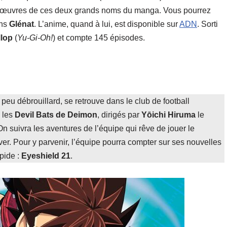
es œuvres de ces deux grands noms du manga. Vous pourrez
ons
Glénat
. L’anime, quand à lui, est disponible sur
ADN
. Sorti
llop
(
Yu-Gi-Oh!
) et compte 145 épisodes.
t peu débrouillard, se retrouve dans le club de football
c les
Devil Bats de Deimon
, dirigés par
Yōichi Hiruma
le
On suivra les aventures de l’équipe qui rêve de jouer le
iver. Pour y parvenir, l’équipe pourra compter sur ses nouvelles
apide :
Eyeshield 21
.