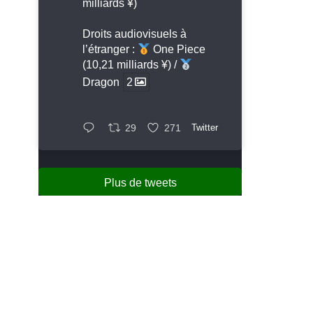
milliards ¥)
Droits audiovisuels à
l’étranger :
One Piece
(10,21 milliards ¥) /
Dragon
2
29
271
Twitter
Plus de tweets