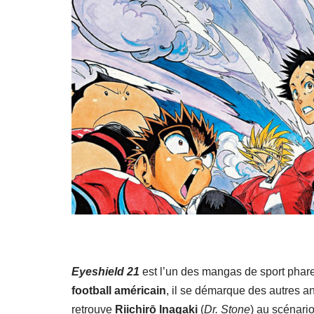
Eyeshield 21
est l’un des mangas de sport phare
football américain
, il se démarque des autres a
retrouve
Riichirō Inagaki
(
Dr. Stone
) au scénari