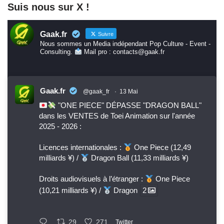
Suis nous sur X !
Gaak.fr
Suivre
Nous sommes un Media indépendant Pop Culture - Event -
Consulting.
Mail pro : contacts@gaak.fr
Gaak.fr
@gaak_fr
·
13 Mai
"ONE PIECE" DÉPASSE "DRAGON BALL"
dans les VENTES de Toei Animation sur l'année
2025 - 2026 :
Licences internationales :
One Piece (12,49
milliards ¥) /
Dragon Ball (11,33 milliards ¥)
Droits audiovisuels à l’étranger :
One Piece
(10,21 milliards ¥) /
Dragon
2
29
271
Twitter