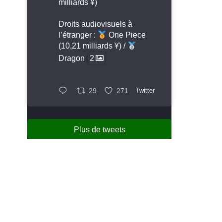
milliards ¥)
Droits audiovisuels à
l’étranger :
One Piece
(10,21 milliards ¥) /
Dragon
2
29
271
Twitter
Plus de tweets