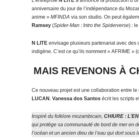
L’entreprise
N LITE
a annoncé la production d’un
anniversaire du jour de l’indépendance du Mozamb
anime »
MFINDA
via son studio. On peut égalem
Ramsey
(
Spider-Man : Intro the Spiderverse
) : l
N LITE
envisage plusieurs partenariat avec des cr
indigène. C’est ce qu’ils nomment « AFRIME » (c
MAIS REVENONS À CH
Ce nouveau projet est une collaboration entre le
LUCAN
.
Vanessa dos Santos
écrit les scripts 
Inspiré du folklore mozambicain,
CHIURE : L’E
qui protège sa communauté de bord de mer en décl
l’océan et un ancien dieu de l’eau qui dort sous la