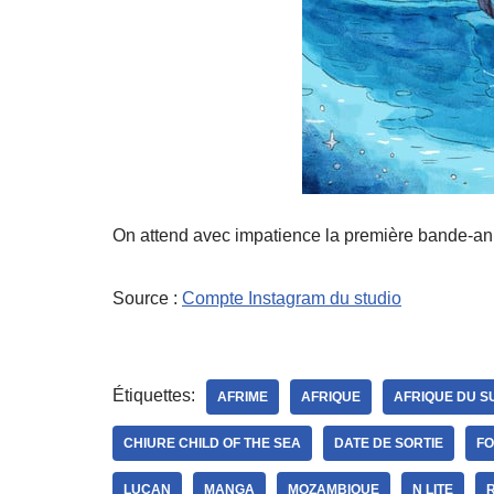
On attend avec impatience la première bande-ann
Source :
Compte Instagram du studio
Étiquettes:
AFRIME
AFRIQUE
AFRIQUE DU S
CHIURE CHILD OF THE SEA
DATE DE SORTIE
F
LUCAN
MANGA
MOZAMBIQUE
N LITE