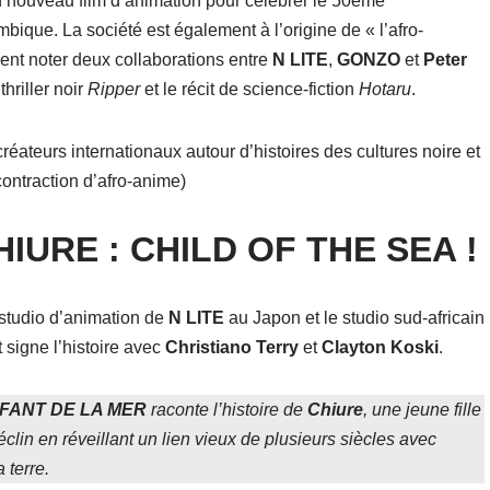
 nouveau film d’animation pour célébrer le 50ème
ique. La société est également à l’origine de « l’afro-
ent noter deux collaborations entre
N LITE
,
GONZO
et
Peter
e thriller noir
Ripper
et le récit de science-fiction
Hotaru
.
éateurs internationaux autour d’histoires des cultures noire et
ontraction d’afro-anime)
IURE : CHILD OF THE SEA !
 studio d’animation de
N LITE
au Japon et le studio sud-africain
et signe l’histoire avec
Christiano Terry
et
Clayton Koski
.
NFANT DE LA MER
raconte l’histoire de
Chiure
, une jeune fille
in en réveillant un lien vieux de plusieurs siècles avec
 terre.