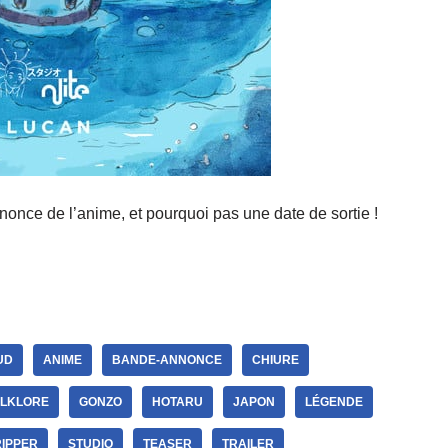
once de l’anime, et pourquoi pas une date de sortie !
UD
ANIME
BANDE-ANNONCE
CHIURE
OLKLORE
GONZO
HOTARU
JAPON
LÉGENDE
RIPPER
STUDIO
TEASER
TRAILER