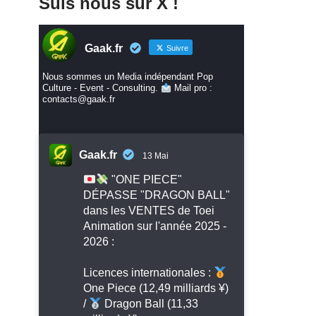
Suis nous sur X !
Gaak.fr
Suivre
Nous sommes un Media indépendant Pop
Culture - Event - Consulting.
Mail pro :
contacts@gaak.fr
Gaak.fr
13 Mai
"ONE PIECE"
DÉPASSE "DRAGON BALL"
dans les VENTES de Toei
Animation sur l'année 2025 -
2026 :
Licences internationales :
One Piece (12,49 milliards ¥)
/
Dragon Ball (11,33