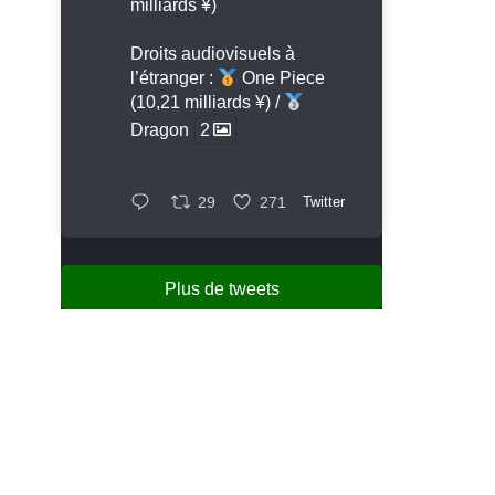
milliards ¥)
Droits audiovisuels à
l’étranger :
One Piece
(10,21 milliards ¥) /
Dragon
2
29
271
Twitter
Plus de tweets