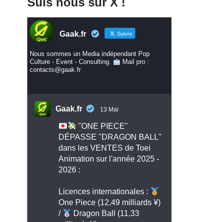
Suis nous sur X !
Gaak.fr
Suivre
Nous sommes un Media indépendant Pop
Culture - Event - Consulting.
Mail pro :
contacts@gaak.fr
Gaak.fr
13 Mai
"ONE PIECE"
DÉPASSE "DRAGON BALL"
dans les VENTES de Toei
Animation sur l'année 2025 -
2026 :
Licences internationales :
One Piece (12,49 milliards ¥)
/
Dragon Ball (11,33