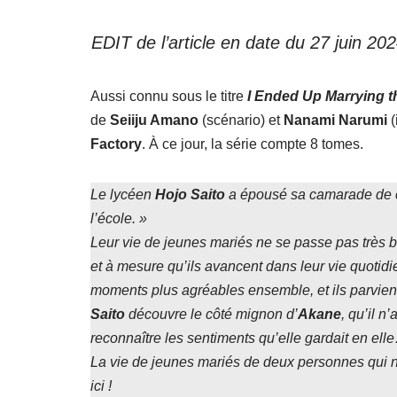
EDIT de l’article en date du 27 juin 20
Aussi connu sous le titre
I Ended Up Marrying th
de
Seiiju Amano
(scénario) et
Nanami
Narumi
(
Factory
. À ce jour, la série compte 8 tomes.
Le lycéen
Hojo Saito
a épousé sa camarade de 
l’école. »
Leur vie de jeunes mariés ne se passe pas très 
et à mesure qu’ils avancent dans leur vie quotidie
moments plus agréables ensemble, et ils parvie
Saito
découvre le côté mignon d’
Akane
, qu’il n
reconnaître les sentiments qu’elle gardait en ell
La vie de jeunes mariés de deux personnes qui n
ici !