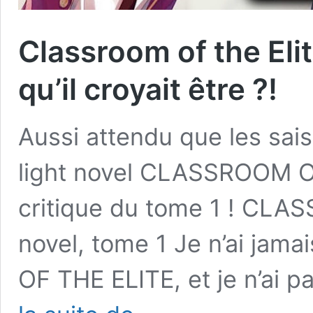
Classroom of the Elit
qu’il croyait être ?!
Aussi attendu que les saiso
light novel CLASSROOM OF
critique du tome 1 ! CLA
novel, tome 1 Je n’ai ja
OF THE ELITE, et je n’ai 
Classroom