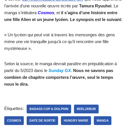
l’arrivée d’une nouvelle œuvre écrite par
Tamura Ryuuhei
. Le
manga s’intitulera
Cosmos
, et
il s’agira d’une histoire entre
une fille Alien et un jeune lycéen. Le synopsis est le suivant:
« Un lycéen qui peut voir à travers les mensonges des gens
mène une vie tranquille jusqu’à ce qu’il rencontre une fille
mystérieuse ».
Selon la source, le manga devrait paraître en prépublication à
partir du 5/2023 dans le
Sunday GX
.
Nous ne savons pas
combien de chapitre comportera l’œuvre, seul le temps
nous le dira.
Étiquettes:
BADASS COP & DOLPHIN
BEELZEBUB
COSMOS
DATE DE SORTIE
HUNGRY MARIE
MANGA