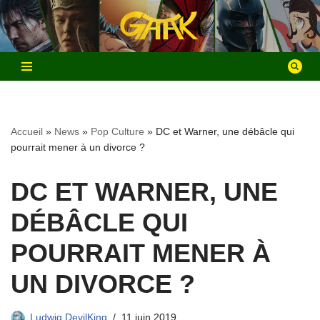
Aller
au
contenu
Accueil
»
News
»
Pop Culture
»
DC et Warner, une débâcle qui
pourrait mener à un divorce ?
DC ET WARNER, UNE
DÉBÂCLE QUI
POURRAIT MENER À
UN DIVORCE ?
Ludwig DevilKing
11 juin 2019