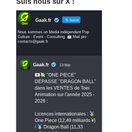
Suis nous sur X !
Gaak.fr
Suivre
Nous sommes un Media indépendant Pop
Culture - Event - Consulting.
Mail pro :
contacts@gaak.fr
Gaak.fr
13 Mai
"ONE PIECE"
DÉPASSE "DRAGON BALL"
dans les VENTES de Toei
Animation sur l'année 2025 -
2026 :
Licences internationales :
One Piece (12,49 milliards ¥)
/
Dragon Ball (11,33