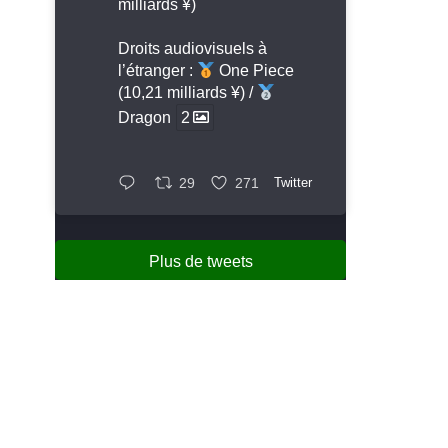
milliards ¥)
Droits audiovisuels à
l’étranger :
One Piece
(10,21 milliards ¥) /
Dragon
2
29
271
Twitter
Plus de tweets