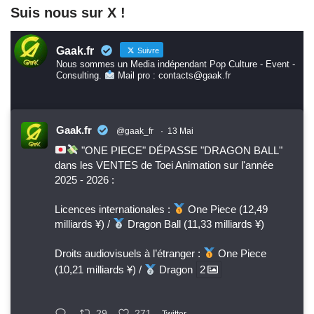
Suis nous sur X !
Gaak.fr
Suivre
Nous sommes un Media indépendant Pop Culture - Event -
Consulting.
Mail pro : contacts@gaak.fr
Gaak.fr
@gaak_fr
·
13 Mai
"ONE PIECE" DÉPASSE "DRAGON BALL"
dans les VENTES de Toei Animation sur l'année
2025 - 2026 :
Licences internationales :
One Piece (12,49
milliards ¥) /
Dragon Ball (11,33 milliards ¥)
Droits audiovisuels à l’étranger :
One Piece
(10,21 milliards ¥) /
Dragon
2
29
271
Twitter