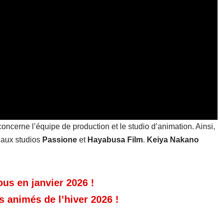
oncerne l’équipe de production et le studio d’animation. Ainsi,
e aux studios
Passione
et
Hayabusa
Film
.
Keiya
Nakano
us en janvier 2026 !
s animés de l’hiver 2026 !