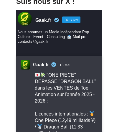
Suis nous sur X !
Gaak.fr
Suivre
Nous sommes un Media indépendant Pop
Culture - Event - Consulting.
Mail pro :
contacts@gaak.fr
Gaak.fr
13 Mai
"ONE PIECE"
DÉPASSE "DRAGON BALL"
dans les VENTES de Toei
Animation sur l'année 2025 -
2026 :
Licences internationales :
One Piece (12,49 milliards ¥)
/
Dragon Ball (11,33