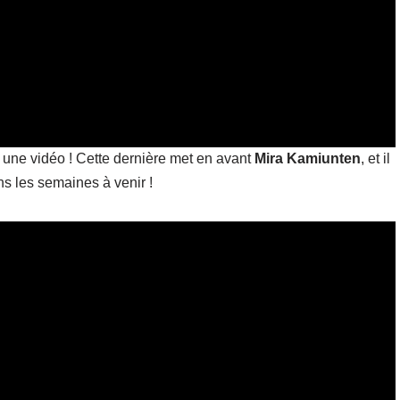
 une vidéo ! Cette dernière met en avant
Mira Kamiunten
, et il
s les semaines à venir !