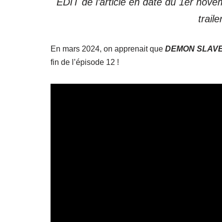
EDIT de l’article en date du 1er no
traile
En mars 2024, on apprenait que
DEMON SLAV
fin de l’épisode 12 !