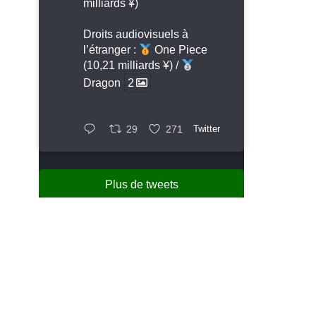
milliards ¥)
Droits audiovisuels à
l’étranger :
One Piece
(10,21 milliards ¥) /
Dragon
2
29
271
Twitter
Plus de tweets