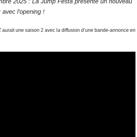
vembre 2025 : La Jump Festa présente un nouveau
r avec l’opening !
E
aurait une saison 2 avec la diffusion d’une bande-annonce en