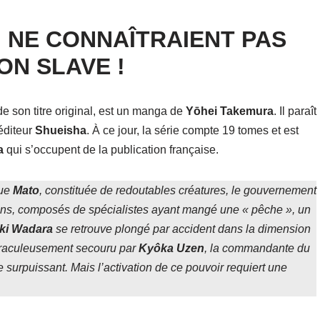
I NE CONNAÎTRAIENT PAS
ON SLAVE !
e son titre original, est un manga de
Yōhei Takemura
. Il paraît
éditeur
Shueisha
. À ce jour, la série compte 19 tomes et est
a
qui s’occupent de la publication française.
que
Mato
, constituée de redoutables créatures, le gouvernement
ns, composés de spécialistes ayant mangé une « pêche », un
ki Wadara
se retrouve plongé par accident dans la dimension
miraculeusement secouru par
Kyôka Uzen
, la commandante du
 surpuissant. Mais l’activation de ce pouvoir requiert une