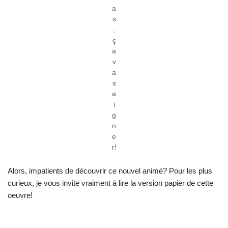
a
s
,
ç
a
v
a
s
a
i
g
n
e
r!
Alors, impatients de découvrir ce nouvel animé? Pour les plus
curieux, je vous invite vraiment à lire la version papier de cette
oeuvre!