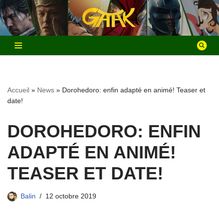
Aller
au
contenu
Accueil
»
News
»
Dorohedoro: enfin adapté en animé! Teaser et
date!
DOROHEDORO: ENFIN
ADAPTÉ EN ANIMÉ!
TEASER ET DATE!
Balin
12 octobre 2019