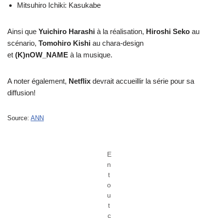
Mitsuhiro Ichiki: Kasukabe
Ainsi que
Yuichiro Harashi
à la réalisation,
Hiroshi Seko
au
scénario,
Tomohiro Kishi
au chara-design
et
(K)nOW_NAME
à la musique.
A noter également,
Netflix
devrait accueillir la série pour sa
diffusion!
Source:
ANN
E
n
t
o
u
t
c