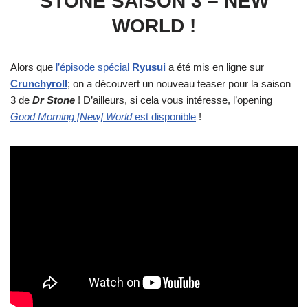
STONE SAISON 3 – NEW
WORLD !
Alors que
l’épisode spécial
Ryusui
a été mis en ligne sur
Crunchyroll
; on a découvert un nouveau teaser pour la saison
3 de
Dr Stone
! D’ailleurs, si cela vous intéresse, l’opening
Good Morning [New] World
est disponible
!