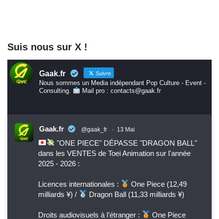
Suis nous sur X !
Gaak.fr
Suivre
Nous sommes un Media indépendant Pop Culture - Event -
Consulting.
Mail pro : contacts@gaak.fr
Gaak.fr
@gaak_fr
·
13 Mai
"ONE PIECE" DÉPASSE "DRAGON BALL"
dans les VENTES de Toei Animation sur l'année
2025 - 2026 :
Licences internationales :
One Piece (12,49
milliards ¥) /
Dragon Ball (11,33 milliards ¥)
Droits audiovisuels à l’étranger :
One Piece