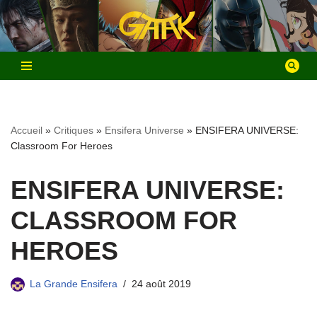
Aller
au
contenu
Accueil
»
Critiques
»
Ensifera Universe
»
ENSIFERA UNIVERSE:
Classroom For Heroes
ENSIFERA UNIVERSE:
CLASSROOM FOR
HEROES
La Grande Ensifera
24 août 2019