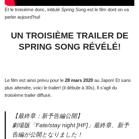
Et le troisième donc, intitulé
Spring Song
est le film dont on va
parler aujourd’hui!
UN TROISIÈME TRAILER DE
SPRING SONG RÉVÉLÉ!
Le film est ainsi prévu pour le
28 mars 2020
au Japon! Et sans
plus attendre, voici le trailer! (il débute à 30s). Il s’agit du
troisième trailer diffusé.
【最終章：新予告編公開】
劇場版「Fate/stay night [HF]」最終章、新予
告編が公開となりました！