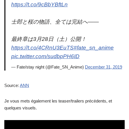
https://t.co/9cBbYBftLn
士郎と桜の物語、全ては完結へ――
最終章は3月28日（土）公開！
https://t.co/4CRnU3EuTS
#fate_sn_anime
pic.twitter.com/sudbpPH6ID
— Fate/stay night (@Fate_SN_Anime)
December 31, 2019
Source:
ANN
Je vous mets également les teaser/trailers précédents, et
quelques visuels.