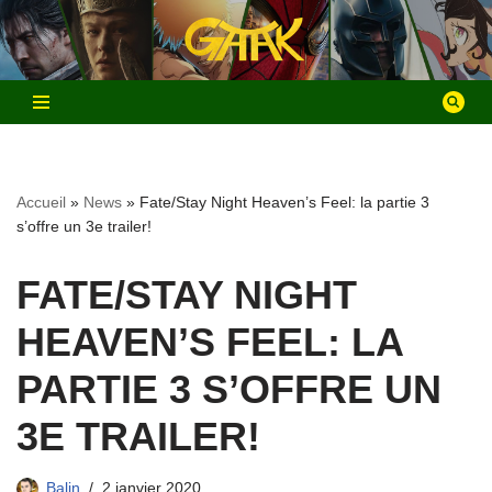
Aller
au
contenu
Accueil
»
News
»
Fate/Stay Night Heaven’s Feel: la partie 3
s’offre un 3e trailer!
FATE/STAY NIGHT
HEAVEN’S FEEL: LA
PARTIE 3 S’OFFRE UN
3E TRAILER!
Balin
2 janvier 2020