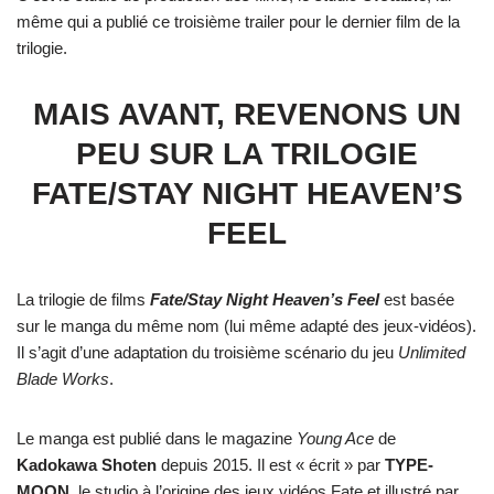
même qui a publié ce troisième trailer pour le dernier film de la
trilogie.
MAIS AVANT, REVENONS UN
PEU SUR LA TRILOGIE
FATE/STAY NIGHT HEAVEN’S
FEEL
La trilogie de films
Fate/Stay Night Heaven’s Feel
est basée
sur le manga du même nom (lui même adapté des jeux-vidéos).
Il s’agit d’une adaptation du troisième scénario du jeu
Unlimited
Blade Works
.
Le manga est publié dans le magazine
Young Ace
de
Kadokawa Shoten
depuis 2015. Il est « écrit » par
TYPE-
MOON
, le studio à l’origine des jeux vidéos Fate et illustré par