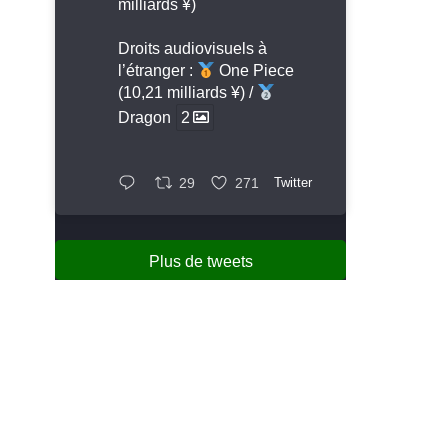
milliards ¥)
Droits audiovisuels à
l’étranger :
One Piece
(10,21 milliards ¥) /
Dragon
2
29
271
Twitter
Plus de tweets