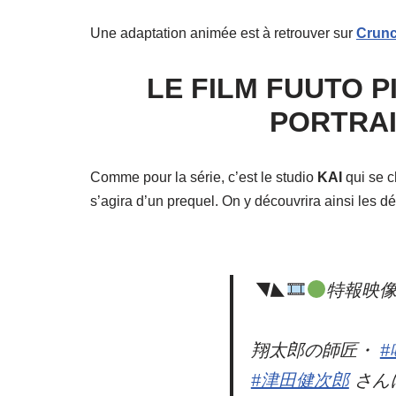
Une adaptation animée est à retrouver sur
Crunc
LE FILM FUUTO P
PORTRAI
Comme pour la série, c’est le studio
KAI
qui se ch
s’agira d’un prequel. On y découvrira ainsi les d
◥◣
特報映
翔太郎の師匠・
#
#津田健次郎
さん