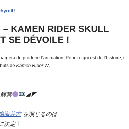
hyroll
!
I – KAMEN RIDER SKULL
T SE DÉVOILE !
argera de produire l’animation. Pour ce qui est de l’histoire, il
ébuts de
Kamen Rider W
.
像解禁
◢◤
鳴海荘吉
を演じるのは
に決定