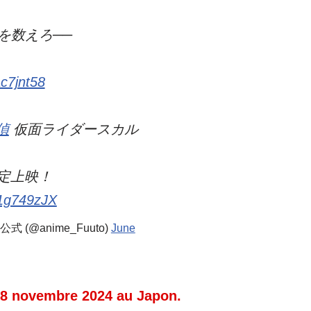
を数えろ──
ac7jnt58
偵
仮面ライダースカル
限定上映！
a1g749zJX
(@anime_Fuuto)
June
le 8 novembre 2024 au Japon.