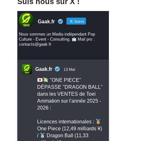
Suis nous sur X !
Gaak.fr
Suivre
Nous sommes un Media indépendant Pop
Culture - Event - Consulting.
Mail pro :
contacts@gaak.fr
Gaak.fr
13 Mai
"ONE PIECE"
DÉPASSE "DRAGON BALL"
dans les VENTES de Toei
Animation sur l'année 2025 -
2026 :
Licences internationales :
One Piece (12,49 milliards ¥)
/
Dragon Ball (11,33