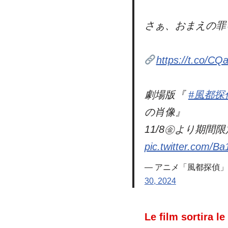
さぁ、おまえの罪
https://t.co/CQ
劇場版『
#風都探
の肖像』
11/8㊎より期間
pic.twitter.com/B
— アニメ「風都探偵」公式 
30, 2024
Le film sortira 