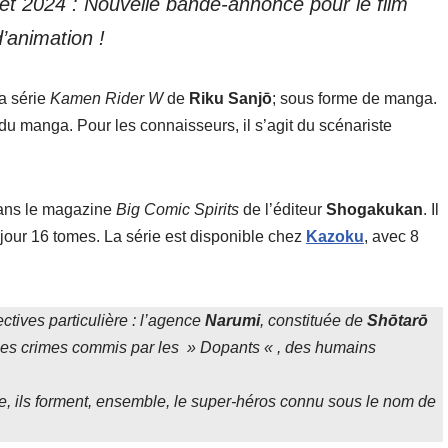
illet 2024 : Nouvelle bande-annonce pour le film
d’animation !
la série
Kamen Rider W
de
Riku Sanjō
; sous forme de manga.
 du manga. Pour les connaisseurs, il s’agit du scénariste
dans le magazine
Big Comic Spirits
de l’éditeur
Shogakukan
. Il
 jour 16 tomes. La série est disponible chez
Kazoku
, avec 8
tives particulière : l’agence
Narumi
, constituée de
Shōtarō
 les crimes commis par les » Dopants « , des humains
orte, ils forment, ensemble, le super-héros connu sous le nom de