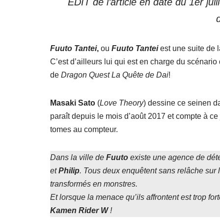
EDIT de l’article en date du 1er ju
Fuuto Tantei
,
ou
Fuuto Tantei
est une suite de 
C’est d’ailleurs lui qui est en charge du scénario
de
Dragon Quest La Quête de Dai
!
Masaki Sato
(
Love Theory
) dessine ce seinen 
paraît depuis le mois d’août 2017 et compte à ce
tomes au compteur.
Dans la ville de
Fuuto
existe une agence de détec
et
Philip
. Tous deux enquêtent sans relâche sur
transformés en monstres.
Et lorsque la menace qu’ils affrontent est trop f
Kamen Rider W
!