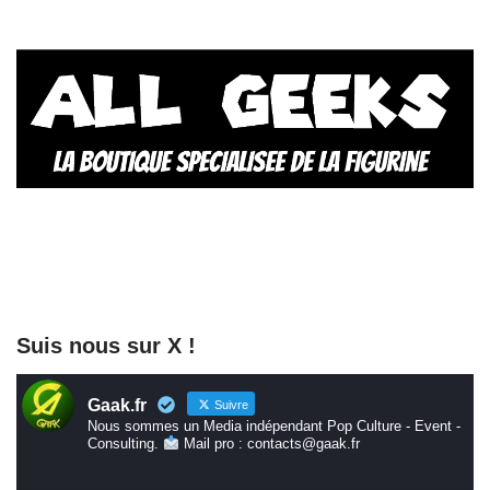
Suis nous sur X !
Gaak.fr
Suivre
Nous sommes un Media indépendant Pop Culture - Event -
Consulting.
Mail pro : contacts@gaak.fr