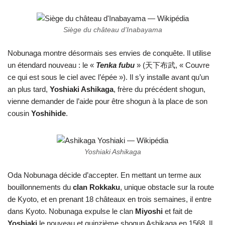
Siège du château d’Inabayama
Nobunaga montre désormais ses envies de conquête. Il utilise
un étendard nouveau : le «
Tenka fubu
» (天下布武, « Couvre
ce qui est sous le ciel avec l’épée »). Il s’y installe avant qu’un
an plus tard,
Yoshiaki Ashikaga
, frère du précédent shogun,
vienne demander de l’aide pour être shogun à la place de son
cousin
Yoshihide
.
Yoshiaki Ashikaga
Oda Nobunaga décide d’accepter. En mettant un terme aux
bouillonnements du
clan Rokkaku
, unique obstacle sur la route
de Kyoto, et en prenant 18 châteaux en trois semaines, il entre
dans Kyoto. Nobunaga expulse le clan
Miyoshi
et fait de
Yoshiaki
le nouveau et quinzième shogun Ashikaga en 1568. Il