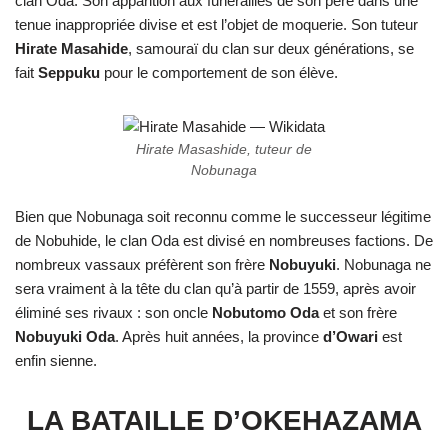
clan Oda. Son apparition aux funérailles de son père dans une
tenue inappropriée divise et est l’objet de moquerie. Son tuteur
Hirate Masahide
, samouraï du clan sur deux générations, se
fait
Seppuku
pour le comportement de son élève.
Hirate Masashide, tuteur de
Nobunaga
Bien que Nobunaga soit reconnu comme le successeur légitime
de Nobuhide, le clan Oda est divisé en nombreuses factions. De
nombreux vassaux préfèrent son frère
Nobuyuki
. Nobunaga ne
sera vraiment à la tête du clan qu’à partir de 1559, après avoir
éliminé ses rivaux : son oncle
Nobutomo Oda
et son frère
Nobuyuki Oda
. Après huit années, la province
d’Owari
est
enfin sienne.
LA BATAILLE D’OKEHAZAMA