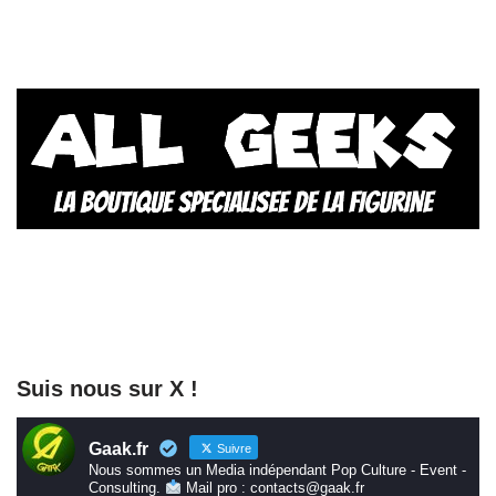
Suis nous sur X !
Gaak.fr
Suivre
Nous sommes un Media indépendant Pop Culture - Event -
Consulting.
Mail pro : contacts@gaak.fr