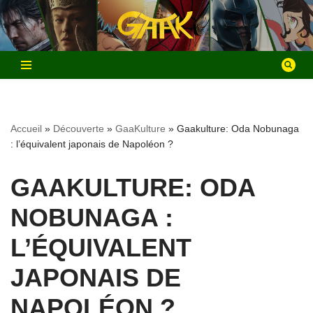
Aller
au
contenu
Accueil
»
Découverte
»
GaaKulture
»
Gaakulture: Oda Nobunaga
: l’équivalent japonais de Napoléon ?
GAAKULTURE: ODA
NOBUNAGA :
L’ÉQUIVALENT
JAPONAIS DE
NAPOLÉON ?