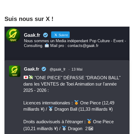
Suis nous sur X !
Gaak.fr
Suivre
Nous sommes un Media indépendant Pop Culture - Event -
Consulting.
Mail pro : contacts@gaak.fr
Gaak.fr
@gaak_fr
·
13 Mai
"ONE PIECE" DÉPASSE "DRAGON BALL"
dans les VENTES de Toei Animation sur l'année
2025 - 2026 :
Licences internationales :
One Piece (12,49
milliards ¥) /
Dragon Ball (11,33 milliards ¥)
Droits audiovisuels à l’étranger :
One Piece
(10,21 milliards ¥) /
Dragon
2