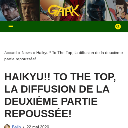
Aller
au
contenu
Accueil
»
News
»
Haikyu!! To The Top, la diffusion de la deuxième
partie repoussée!
HAIKYU!! TO THE TOP,
LA DIFFUSION DE LA
DEUXIÈME PARTIE
REPOUSSÉE!
Balin
22 mai 2020