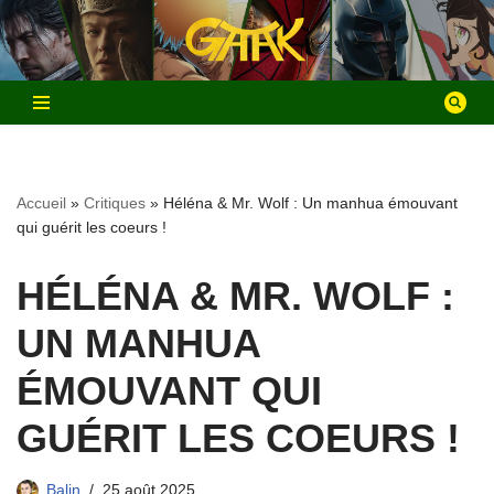
Aller
au
contenu
Accueil
»
Critiques
»
Héléna & Mr. Wolf : Un manhua émouvant
qui guérit les coeurs !
HÉLÉNA & MR. WOLF :
UN MANHUA
ÉMOUVANT QUI
GUÉRIT LES COEURS !
Balin
25 août 2025