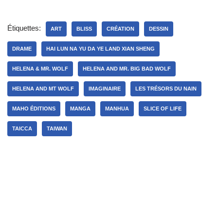
Étiquettes:
ART
BLISS
CRÉATION
DESSIN
DRAME
HAI LUN NA YU DA YE LAND XIAN SHENG
HELENA & MR. WOLF
HELENA AND MR. BIG BAD WOLF
HELENA AND MT WOLF
IMAGINAIRE
LES TRÉSORS DU NAIN
MAHO ÉDITIONS
MANGA
MANHUA
SLICE OF LIFE
TAICCA
TAIWAN