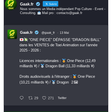
Gaak.fr
Suivre
Nous sommes un Media indépendant Pop Culture - Event -
Consulting.
Mail pro : contacts@gaak.fr
Gaak.fr
@gaak_fr
·
13 Mai
"ONE PIECE" DÉPASSE "DRAGON BALL"
dans les VENTES de Toei Animation sur l'année
2025 - 2026 :
Licences internationales :
One Piece (12,49
milliards ¥) /
Dragon Ball (11,33 milliards ¥)
Droits audiovisuels à l’étranger :
One Piece
(10,21 milliards ¥) /
Dragon
2
29
271
Twitter