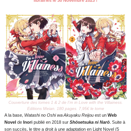
librairies le 30 Novembre 2023 !
Couverture des tomes 1 & 2 de I’m in Love with the Villainess.
Editions Meian. 180 pages. 7,95€ le tome
A la base,
Watashi no Oshi wa Akuyaku Reijou
est un
Web
Novel
de
Inori
publié en 2018 sur
Shōsetsuka ni Narō
. Suite à
son succès, le titre a droit à une adaptation en Light Novel (5