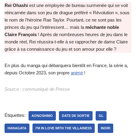
Rei Ohashi
est une employée de bureau surmenée qui se voit
réincarnée dans son jeu de drague préféré « Révolution », sous
le nom de l’héroïne Rae Taylor. Pourtant, ce ne sont pas les
princes du jeu qui l’intéressent… mais la
méchante noble
Claire François
! Après de nombreuses heures de jeu dans le
monde réel, Rei réussira-t-elle à se rapprocher de dame Claire
grâce à sa connaissance du jeu et son amour pour elle ?
En plus du manga qui débarquera bientôt en France, la série a,
depuis Octobre 2023, son propre
animé
!
Source : communiqué de Presse
Étiquettes:
AONOSHIMO
DATE DE SORTIE
GL
HANAGATA
I’M IN LOVE WITH THE VILLAINESS
INORI