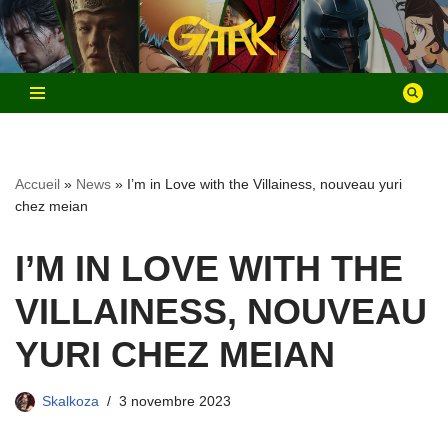
Aller
au
contenu
Accueil
»
News
»
I’m in Love with the Villainess, nouveau yuri
chez meian
I’M IN LOVE WITH THE
VILLAINESS, NOUVEAU
YURI CHEZ MEIAN
Skalkoza
3 novembre 2023