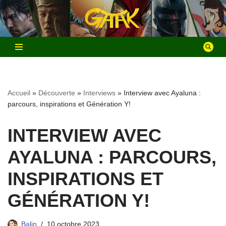
Aller
au
contenu
Accueil
»
Découverte
»
Interviews
»
Interview avec Ayaluna :
parcours, inspirations et Génération Y!
INTERVIEW AVEC
AYALUNA : PARCOURS,
INSPIRATIONS ET
GÉNÉRATION Y!
Balin
10 octobre 2023