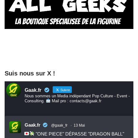
Suis nous sur X !
Gaak.fr
Suivre
Nous sommes un Media indépendant Pop Culture - Event -
Consulting.
Mail pro : contacts@gaak.fr
Gaak.fr
@gaak_fr
·
13 Mai
"ONE PIECE" DÉPASSE "DRAGON BALL"