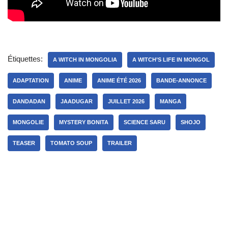
Étiquettes:
A WITCH IN MONGOLIA
A WITCH’S LIFE IN MONGOL
ADAPTATION
ANIME
ANIME ÉTÉ 2026
BANDE-ANNONCE
DANDADAN
JAADUGAR
JUILLET 2026
MANGA
MONGOLIE
MYSTERY BONITA
SCIENCE SARU
SHOJO
TEASER
TOMATO SOUP
TRAILER