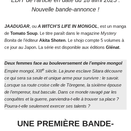
EDIT de l’article en date du 18 avril 2025 :
Nouvelle bande-annonce !
JAADUGAR
, ou
A WITCH’S LIFE IN MONGOL
, est un manga
de
Tomato
Soup
. Le titre paraît dans le magazine
Mystery
Bonita
de l’éditeur
Akita Shoten
. Le shojo compte 5 volumes à
ce jour au Japon. La série est disponible aux éditions
Glénat
.
Deux femmes face au bouleversement de l’empire mongol
e
Empire mongol, XIII
siècle. La jeune esclave Sitara découvre
ce qui sera sa seule et unique arme pour survivre : le savoir.
Lorsque sa route croise celle de Töregene, la sixième épouse
de l’empereur, tout bascule. Dans ce monde ravagé par les
conquêtes et la guerre, parviendra-t-elle à trouver sa place ?
Pourra-t-elle seulement exercer ses talents ?
UNE PREMIÈRE BANDE-