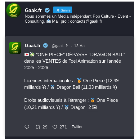
Gaak.fr
Suivre
Nous sommes un Media indépendant Pop Culture - Event -
Consulting.
Mail pro : contacts@gaak.fr
Gaak.fr
@gaak_fr
·
13 Mai
"ONE PIECE" DÉPASSE "DRAGON BALL"
dans les VENTES de Toei Animation sur l'année
2025 - 2026 :
Licences internationales :
One Piece (12,49
milliards ¥) /
Dragon Ball (11,33 milliards ¥)
Droits audiovisuels à l’étranger :
One Piece
(10,21 milliards ¥) /
Dragon
2
29
271
Twitter