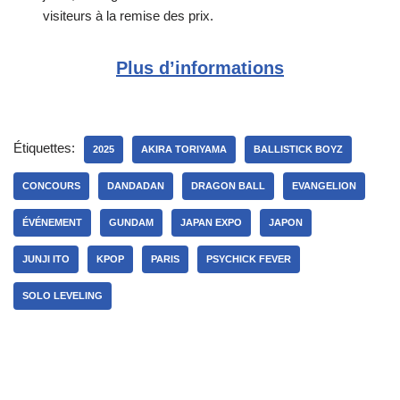
visiteurs à la remise des prix.
Plus d’informations
Étiquettes:
2025
AKIRA TORIYAMA
BALLISTICK BOYZ
CONCOURS
DANDADAN
DRAGON BALL
EVANGELION
ÉVÉNEMENT
GUNDAM
JAPAN EXPO
JAPON
JUNJI ITO
KPOP
PARIS
PSYCHICK FEVER
SOLO LEVELING