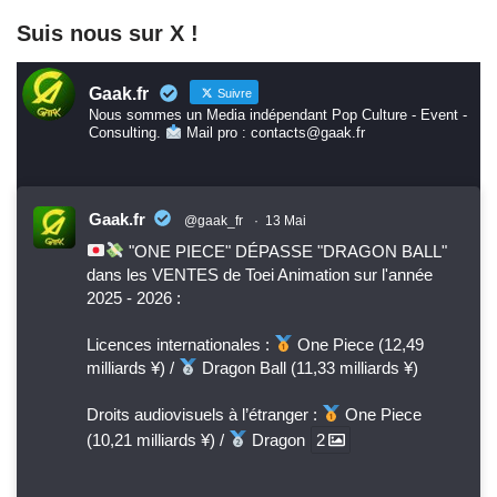
Suis nous sur X !
Gaak.fr
Suivre
Nous sommes un Media indépendant Pop Culture - Event -
Consulting.
Mail pro : contacts@gaak.fr
Gaak.fr
@gaak_fr
·
13 Mai
"ONE PIECE" DÉPASSE "DRAGON BALL"
dans les VENTES de Toei Animation sur l'année
2025 - 2026 :
Licences internationales :
One Piece (12,49
milliards ¥) /
Dragon Ball (11,33 milliards ¥)
Droits audiovisuels à l’étranger :
One Piece
(10,21 milliards ¥) /
Dragon
2