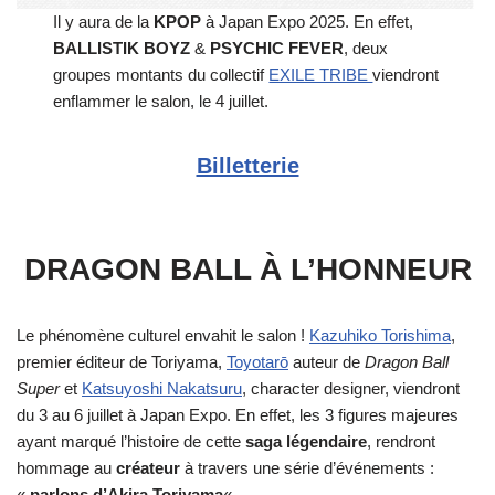
Il y aura de la
KPOP
à Japan Expo 2025. En effet,
BALLISTIK BOYZ
&
PSYCHIC FEVER
, deux
groupes montants du collectif
EXILE TRIBE
viendront
enflammer le salon, le 4 juillet.
Billetterie
DRAGON BALL À L’HONNEUR
Le phénomène culturel envahit le salon !
Kazuhiko Torishima
,
premier éditeur de Toriyama,
Toyotarō
auteur de
Dragon Ball
Super
et
Katsuyoshi Nakatsuru
, character designer, viendront
du 3 au 6 juillet à Japan Expo. En effet, les 3 figures majeures
ayant marqué l’histoire de cette
saga légendaire
, rendront
hommage au
créateur
à travers une série d’événements :
«
parlons d’Akira Toriyama
« .