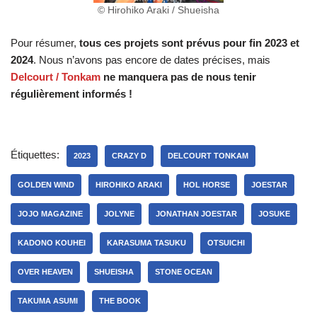
© Hirohiko Araki / Shueisha
Pour résumer,
tous ces projets sont prévus pour fin 2023 et
2024
. Nous n’avons pas encore de dates précises, mais
Delcourt / Tonkam
ne manquera pas de nous tenir
régulièrement informés !
Étiquettes:
2023
CRAZY D
DELCOURT TONKAM
GOLDEN WIND
HIROHIKO ARAKI
HOL HORSE
JOESTAR
JOJO MAGAZINE
JOLYNE
JONATHAN JOESTAR
JOSUKE
KADONO KOUHEI
KARASUMA TASUKU
OTSUICHI
OVER HEAVEN
SHUEISHA
STONE OCEAN
TAKUMA ASUMI
THE BOOK