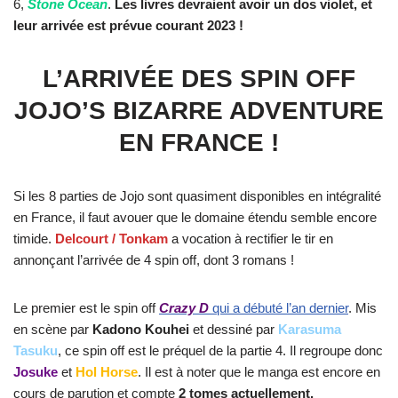
6,
Stone Ocean
.
Les livres devraient avoir un dos violet, et
leur arrivée est prévue courant 2023 !
L’ARRIVÉE DES SPIN OFF
JOJO’S BIZARRE ADVENTURE
EN FRANCE !
Si les 8 parties de Jojo sont quasiment disponibles en intégralité
en France, il faut avouer que le domaine étendu semble encore
timide.
Delcourt / Tonkam
a vocation à rectifier le tir en
annonçant l’arrivée de 4 spin off, dont 3 romans !
Le premier est le spin off
Crazy D
qui a débuté l’an dernier
. Mis
en scène par
Kadono Kouhei
et dessiné par
Karasuma
Tasuku
, ce spin off est le préquel de la partie 4. Il regroupe donc
Josuke
et
Hol Horse
. Il est à noter que le manga est encore en
cours de parution et compte
2 tomes actuellement.