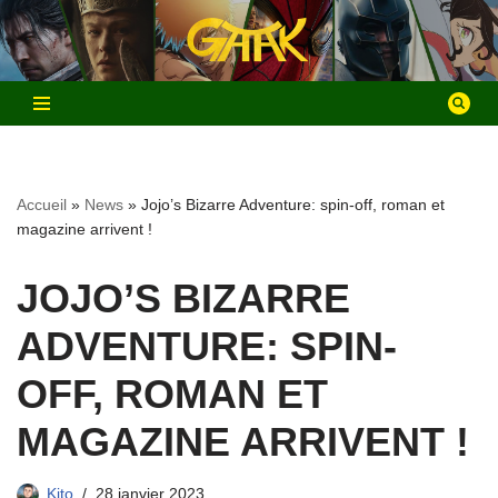
Aller
au
contenu
Accueil
»
News
»
Jojo’s Bizarre Adventure: spin-off, roman et
magazine arrivent !
JOJO’S BIZARRE
ADVENTURE: SPIN-
OFF, ROMAN ET
MAGAZINE ARRIVENT !
Kito
28 janvier 2023