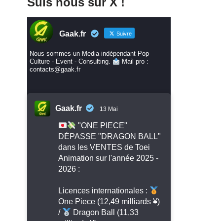
Suis nous sur X !
Gaak.fr
Suivre
Nous sommes un Media indépendant Pop
Culture - Event - Consulting.
Mail pro :
contacts@gaak.fr
Gaak.fr
13 Mai
"ONE PIECE"
DÉPASSE "DRAGON BALL"
dans les VENTES de Toei
Animation sur l'année 2025 -
2026 :
Licences internationales :
One Piece (12,49 milliards ¥)
/
Dragon Ball (11,33