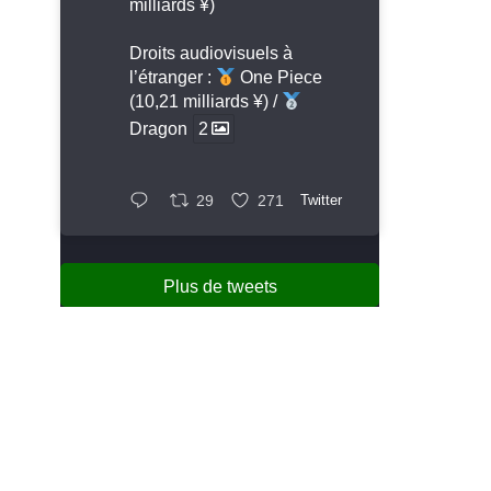
milliards ¥)
Droits audiovisuels à
l’étranger :
One Piece
(10,21 milliards ¥) /
Dragon
2
29
271
Twitter
Plus de tweets