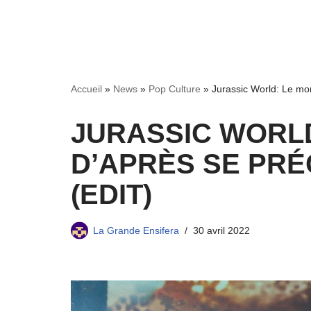
Accueil
»
News
»
Pop Culture
»
Jurassic World: Le mond
JURASSIC WORL
D’APRÈS SE PRÉC
(EDIT)
La Grande Ensifera
30 avril 2022