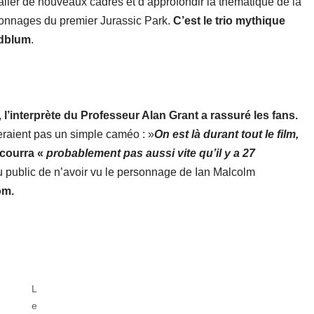
aller de nouveaux cadres et d’approfondir la thématique de la
rsonnages du premier Jurassic Park.
C’est le trio mythique
ldblum
.
,
l’interprète du Professeur Alan Grant a rassuré les fans.
feraient pas un simple caméo : »
On est là durant tout le film,
e courra «
probablement pas aussi vite qu’il y a 27
 public de n’avoir vu le personnage de Ian Malcolm
om.
L
e