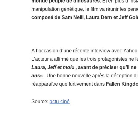
monde peuplé de dinosaures.
Et en plus d’inst
manipulation génétique, le film va réunir les pe
composé de Sam Neill, Laura Dern et Jeff Go
À l’occasion d’une récente interview avec Yahoo
L’acteur a affirmé que les trois protagonistes ne 
Laura, Jeff et moi
« , avant de préciser qu’il n
ans
« .
Une bonne nouvelle après la déception du
réapparaître que furtivement dans
Fallen Kingd
Source:
actu-ciné