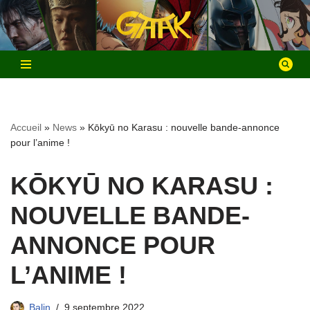
Aller
au
contenu
Accueil
»
News
»
Kōkyū no Karasu : nouvelle bande-annonce
pour l’anime !
KŌKYŪ NO KARASU :
NOUVELLE BANDE-
ANNONCE POUR
L’ANIME !
Balin
9 septembre 2022