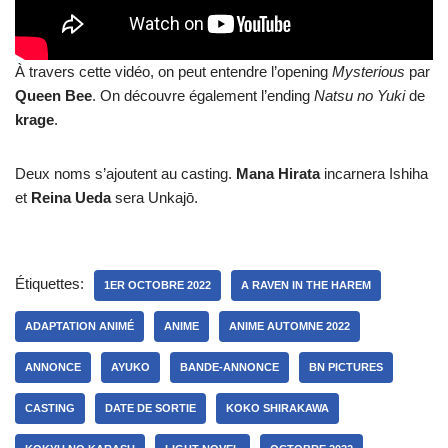
À travers cette vidéo, on peut entendre l’opening
Mysterious
par
Queen
Bee
. On découvre également l’ending
Natsu no Yuki
de
krage
.
Deux noms s’ajoutent au casting.
Mana
Hirata
incarnera Ishiha
et
Reina
Ueda
sera Unkajō.
Étiquettes:
1ER OCTOBRE 2022
A RAVEN IN THE HAREM
ADAPTATION ANIMÉ
ANIME
ANIME AUTOMNE 2022
ANNONCE
AYUKO
BANDE-ANNONCE
BN PICTURES
CASTING
DATE DE SORTIE
KOKO SHIRAKAWA