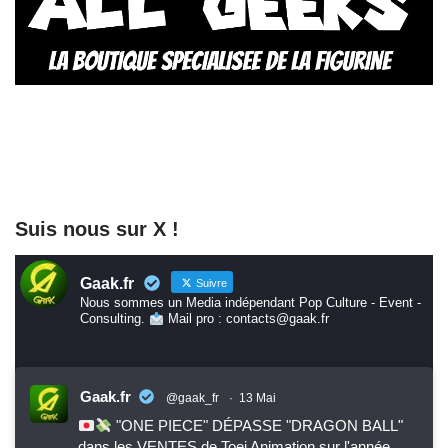
Suis nous sur X !
Gaak.fr
Suivre
Nous sommes un Media indépendant Pop Culture - Event -
Consulting.
Mail pro : contacts@gaak.fr
Gaak.fr
@gaak_fr
·
13 Mai
"ONE PIECE" DÉPASSE "DRAGON BALL"
dans les VENTES de Toei Animation sur l'année