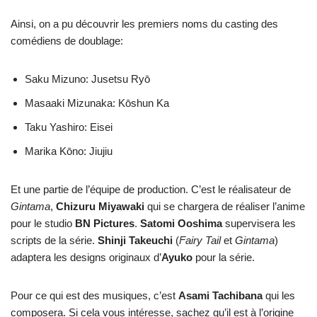
Ainsi, on a pu découvrir les premiers noms du casting des
comédiens de doublage:
Saku Mizuno: Jusetsu Ryō
Masaaki Mizunaka: Kōshun Ka
Taku Yashiro: Eisei
Marika Kōno: Jiujiu
Et une partie de l’équipe de production. C’est le réalisateur de
Gintama
,
Chizuru Miyawaki
qui se chargera de réaliser l’anime
pour le studio
BN Pictures
.
Satomi
Ooshima
supervisera les
scripts de la série.
Shinji Takeuchi
(
Fairy Tail
et
Gintama
)
adaptera les designs originaux d’
Ayuko
pour la série.
Pour ce qui est des musiques, c’est
Asami Tachibana
qui les
composera. Si cela vous intéresse, sachez qu’il est à l’origine