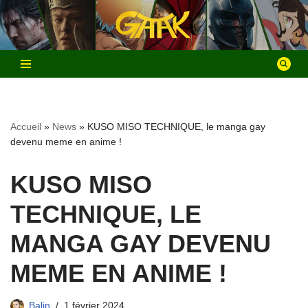
Aller
au
contenu
Accueil
»
News
»
KUSO MISO TECHNIQUE, le manga gay
devenu meme en anime !
KUSO MISO
TECHNIQUE, LE
MANGA GAY DEVENU
MEME EN ANIME !
Balin
1 février 2024