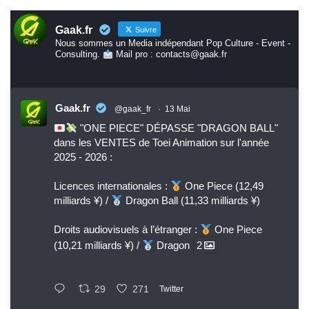
Gaak.fr
Suivre
Nous sommes un Media indépendant Pop Culture - Event -
Consulting.
Mail pro : contacts@gaak.fr
Gaak.fr
@gaak_fr
·
13 Mai
"ONE PIECE" DÉPASSE "DRAGON BALL"
dans les VENTES de Toei Animation sur l'année
2025 - 2026 :
Licences internationales :
One Piece (12,49
milliards ¥) /
Dragon Ball (11,33 milliards ¥)
Droits audiovisuels à l’étranger :
One Piece
(10,21 milliards ¥) /
Dragon
2
29
271
Twitter