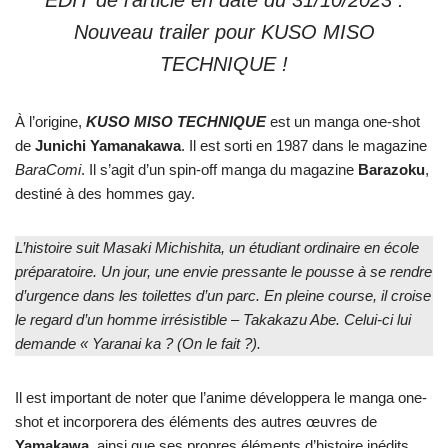
EDIT de l’article en date du 31/10/2023 :
Nouveau trailer pour KUSO MISO
TECHNIQUE !
À l’origine,
KUSO MISO TECHNIQUE
est un manga one-shot
de
Junichi
Yamanakawa
. Il est sorti en 1987 dans le magazine
BaraComi
. Il s’agit d’un spin-off manga du magazine
Barazoku
,
destiné à des hommes gay.
L’histoire suit Masaki Michishita, un étudiant ordinaire en école
préparatoire. Un jour, une envie pressante le pousse à se rendre
d’urgence dans les toilettes d’un parc. En pleine course, il croise
le regard d’un homme irrésistible – Takakazu Abe. Celui-ci lui
demande « Yaranai ka ? (On le fait ?).
Il est important de noter que l’anime développera le manga one-
shot et incorporera des éléments des autres œuvres de
Yamakawa
, ainsi que ses propres éléments d’histoire inédits.