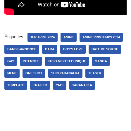
Étiquettes:
1ER AVRIL 2024
ANIME
ANIME PRINTEMPS 2024
BANDE-ANNONCE
BARA
BOY’S LOVE
DATE DE SORTIE
GAY
INTERNET
KUSO MISO TECHNIQUE
MANGA
MEME
ONE SHOT
SHIN YARANAI KA
TEASER
TEMPLATE
TRAILER
YAOI
YARANAI KA