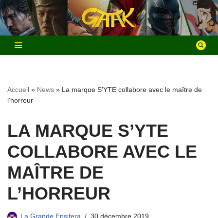
Aller
au
contenu
Accueil
»
News
»
La marque S’YTE collabore avec le maître de
l’horreur
LA MARQUE S’YTE
COLLABORE AVEC LE
MAÎTRE DE
L’HORREUR
La Grande Ensifera
30 décembre 2019