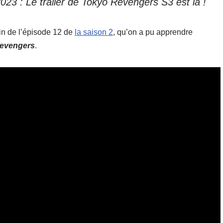
 2023 : Le trailer de Tokyo Revengers S3 est là !
 fin de l’épisode 12 de
la saison 2
, qu’on a pu apprendre
evengers
.