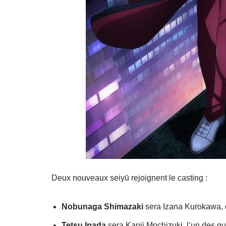
Deux nouveaux seiyū rejoignent le casting :
Nobunaga Shimazaki
sera Izana Kurokawa, 
Tetsu Inada
sera Kanji Mochizuki, l’un des qua