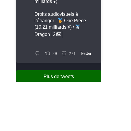
milliards ¥)
Droits audiovisuels à
l’étranger :
One Piece
(10,21 milliards ¥) /
Dragon
2
29
271
Twitter
Plus de tweets