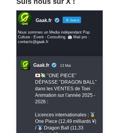
Suis nous sur X !
Gaak.fr
Suivre
Nous sommes un Media indépendant Pop
Culture - Event - Consulting.
Mail pro :
contacts@gaak.fr
Gaak.fr
13 Mai
"ONE PIECE"
DÉPASSE "DRAGON BALL"
dans les VENTES de Toei
Animation sur l'année 2025 -
2026 :
Licences internationales :
One Piece (12,49 milliards ¥)
/
Dragon Ball (11,33