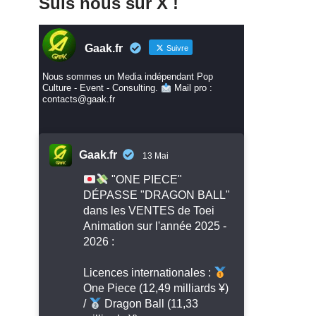
Suis nous sur X !
Gaak.fr
Suivre
Nous sommes un Media indépendant Pop
Culture - Event - Consulting.
Mail pro :
contacts@gaak.fr
Gaak.fr
13 Mai
"ONE PIECE"
DÉPASSE "DRAGON BALL"
dans les VENTES de Toei
Animation sur l'année 2025 -
2026 :
Licences internationales :
One Piece (12,49 milliards ¥)
/
Dragon Ball (11,33