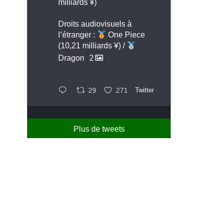
milliards ¥)
Droits audiovisuels à
l’étranger :
One Piece
(10,21 milliards ¥) /
Dragon
2
29
271
Twitter
Plus de tweets