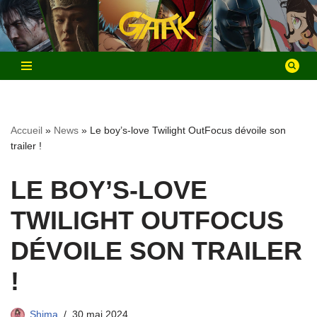
Aller
au
contenu
Accueil
»
News
»
Le boy’s-love Twilight OutFocus dévoile son
trailer !
LE BOY’S-LOVE
TWILIGHT OUTFOCUS
DÉVOILE SON TRAILER
!
Shima
30 mai 2024