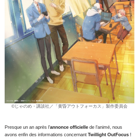
©じゃのめ・講談社／「黄昏アウトフォーカス」製作委員会
Presque un an après l’
annonce officielle
de l’animé, nous
avons enfin des informations concernant
Twillight OutFocus
!