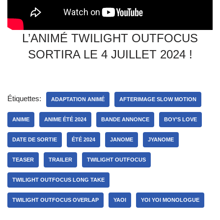
L’ANIMÉ TWILIGHT OUTFOCUS
SORTIRA LE 4 JUILLET 2024 !
Étiquettes:
ADAPTATION ANIMÉ
AFTERIMAGE SLOW MOTION
ANIME
ANIME ÉTÉ 2024
BANDE ANNONCE
BOY’S LOVE
DATE DE SORTIE
ÉTÉ 2024
JANOME
JYANOME
TEASER
TRAILER
TWILIGHT OUTFOCUS
TWILIGHT OUTFOCUS LONG TAKE
TWILIGHT OUTFOCUS OVERLAP
YAOI
YOI YOI MONOLOGUE