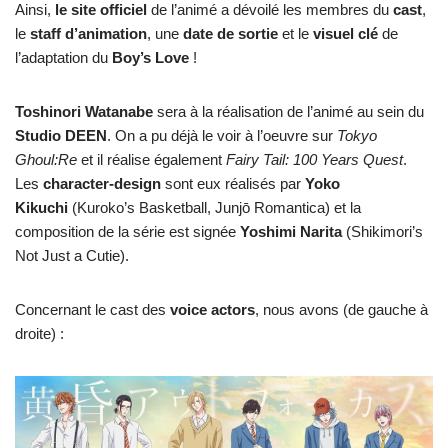
Ainsi,
le site officiel
de l’animé a dévoilé les membres du
cast
,
le
staff d’animation
, une
date de sortie
et le
visuel clé
de
l’adaptation du
Boy’s Love
!
Toshinori Watanabe
sera à la réalisation de l’animé au sein du
Studio DEEN
. On a pu déjà le voir à l’oeuvre sur
Tokyo
Ghoul:Re
et il réalise également
Fairy Tail: 100 Years Quest
.
Les
character-design
sont eux réalisés par
Yoko
Kikuchi
(Kuroko’s Basketball, Junjō Romantica) et la
composition de la série est signée
Yoshimi Narita
(Shikimori’s
Not Just a Cutie).
Concernant le cast des
voice actors
, nous avons (de gauche à
droite) :