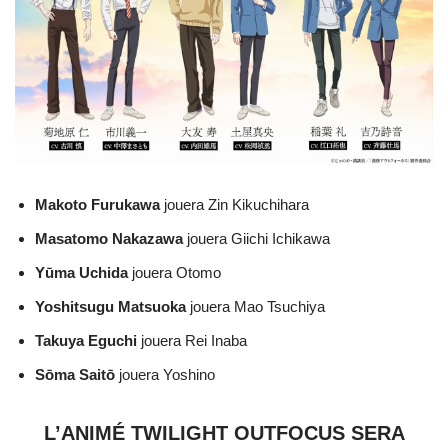
Makoto Furukawa
jouera Zin Kikuchihara
Masatomo Nakazawa
jouera Giichi Ichikawa
Yūma Uchida
jouera Otomo
Yoshitsugu Matsuoka
jouera Mao Tsuchiya
Takuya Eguchi
jouera Rei Inaba
Sōma Saitō
jouera Yoshino
L’ANIMÉ TWILIGHT OUTFOCUS SERA