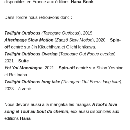
disponibles en France aux éditions
Hana-Book
.
Dans l’ordre nous retrouvons donc :
Twilight Outfocus
(Tasogare Outfocus
), 2019
Afterimage Slow Motion
(
Zanzô Slow Motion
), 2020 –
Spin-
off
centré sur Jin Kikuchihara et Giichi Ichikawa.
Twilight Outfocus Overlap
(
Tasogare Out Focus overlap
)
2021 –
Suite
Yoi Yoi Monologue
, 2021 –
Spin-off
centré sur Shion Yoshino
et Rei Inaba
Twilight Outfocus long take
(Tasogare Out Focus long take)
,
2023 – à venir.
Nous devons aussi à la mangaka les mangas
A fool’s love
song
et
Tout au bout du chemin
, eux aussi disponibles aux
éditions
Hana
.