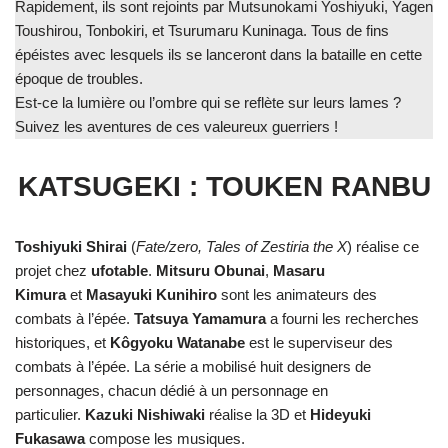
Rapidement, ils sont rejoints par Mutsunokami Yoshiyuki, Yagen
Toushirou, Tonbokiri, et Tsurumaru Kuninaga. Tous de fins
épéistes avec lesquels ils se lanceront dans la bataille en cette
époque de troubles.
Est-ce la lumière ou l’ombre qui se reflète sur leurs lames ?
Suivez les aventures de ces valeureux guerriers !
KATSUGEKI : TOUKEN RANBU
Toshiyuki Shirai
(
Fate/zero, Tales of Zestiria the X
) réalise ce
projet chez
ufotable
.
Mitsuru Obunai
,
Masaru
Kimura
et
Masayuki Kunihiro
sont les animateurs des
combats à l’épée.
Tatsuya Yamamura
a fourni les recherches
historiques, et
Kôgyoku Watanabe
est le superviseur des
combats à l’épée. La série a mobilisé huit designers de
personnages, chacun dédié à un personnage en
particulier.
Kazuki Nishiwaki
réalise la 3D et
Hideyuki
Fukasawa
compose les musiques.