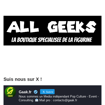
Suis nous sur X !
Gaak.fr
Suivre
Nous sommes un Media indépendant Pop Culture - Event -
Consulting.
Mail pro : contacts@gaak.fr