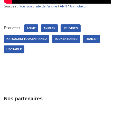
Sources :
YouTube
/
site de l’anime
/
ANN
/
Animotaku
Étiquettes:
ANIME
ANIPLEX
JEU VIDÉO
KATSUGEKI TOUKEN RANBU
TOUKEN RANBU
TRAILER
UFOTABLE
Nos partenaires