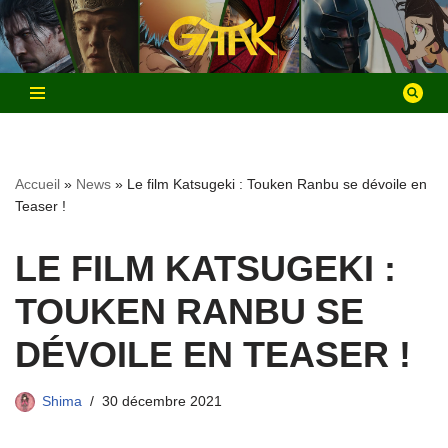
Aller
au
contenu
Accueil
»
News
»
Le film Katsugeki : Touken Ranbu se dévoile en
Teaser !
LE FILM KATSUGEKI :
TOUKEN RANBU SE
DÉVOILE EN TEASER !
Shima
30 décembre 2021