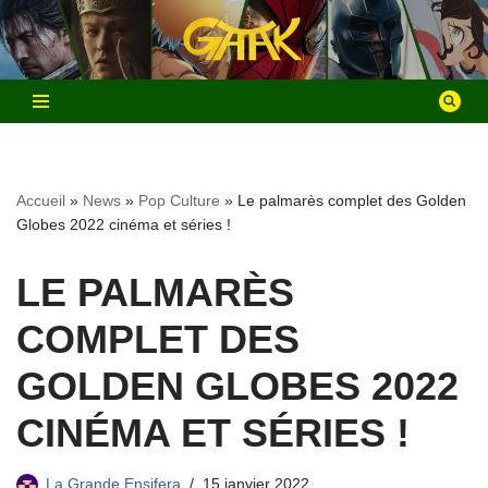
Aller
au
contenu
Accueil
»
News
»
Pop Culture
»
Le palmarès complet des Golden
Globes 2022 cinéma et séries !
LE PALMARÈS
COMPLET DES
GOLDEN GLOBES 2022
CINÉMA ET SÉRIES !
La Grande Ensifera
15 janvier 2022