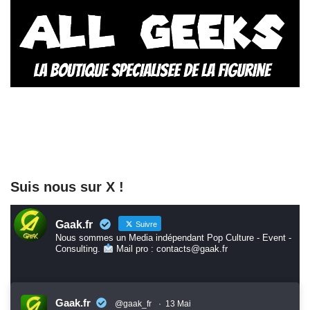
Suis nous sur X !
Gaak.fr
Suivre
Nous sommes un Media indépendant Pop Culture - Event -
Consulting.
Mail pro : contacts@gaak.fr
Gaak.fr
@gaak_fr
·
13 Mai