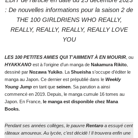
EDIT de l’article en date du 25 décembre 2023
: De nouvelles informations pour la saison 2 de
THE 100 GIRLDRIENS WHO REALLY,
REALLY, REALLY, REALLY, REALLY LOVE
YOU
LES 100 PETITES AMIES QUI T’AIIIMENT À EN MOURIR
, ou
HYAKKANO
est à l’origine d’un manga de
Nakamura Rikito
,
dessiné par
Nozawa Yukiko
. La
Shueisha
s’occupe d’éditer le
manga au Japon. Ce dernier est prépublié dans le
Weekly
Young Jump
en tant que
seinen
. Sa parution a ainsi
commencé en 2019. Depuis, le manga cumule 16 tomes au
Japon. En France,
le manga est disponible chez Mana
Books.
Pendant ses années collèges, le pauvre
Rentaro
a essuyé cent
râteaux amoureux. Au lycée, c’est décidé ! Il trouvera enfin une