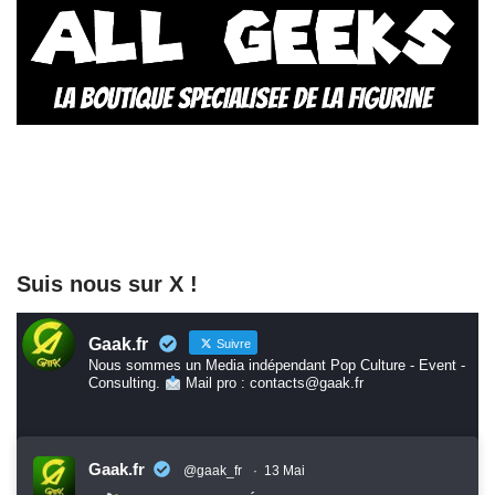
Suis nous sur X !
Gaak.fr
Suivre
Nous sommes un Media indépendant Pop Culture - Event -
Consulting.
Mail pro : contacts@gaak.fr
Gaak.fr
@gaak_fr
·
13 Mai