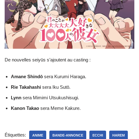
De nouvelles seiyūs s’ajoutent au casting :
Amane Shindō
sera Kurumi Haraga.
Rie Takahashi
sera Iku Sutō.
Lynn
sera Mimimi Utsukushisugi.
Kanon Takao
sera Meme Kakure.
Étiquettes:
ANIME
BANDE-ANNONCE
ECCHI
HAREM