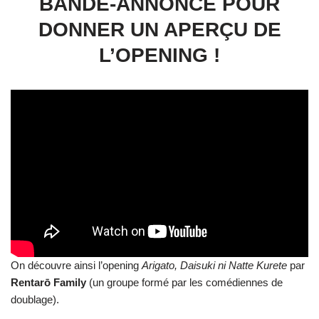
BANDE-ANNONCE POUR
DONNER UN APERÇU DE
L’OPENING !
On découvre ainsi l’opening
Arigato, Daisuki ni Natte Kurete
par
Rentarō Family
(un groupe formé par les comédiennes de
doublage).