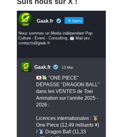
Suis nous sur X !
Gaak.fr
Suivre
Nous sommes un Media indépendant Pop
Culture - Event - Consulting.
Mail pro :
contacts@gaak.fr
Gaak.fr
13 Mai
"ONE PIECE"
DÉPASSE "DRAGON BALL"
dans les VENTES de Toei
Animation sur l'année 2025 -
2026 :
Licences internationales :
One Piece (12,49 milliards ¥)
/
Dragon Ball (11,33