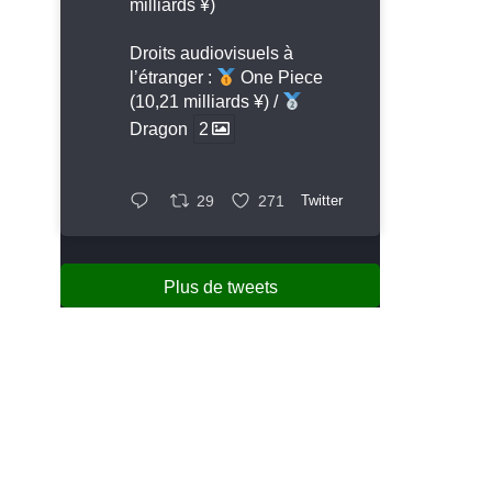
milliards ¥)
Droits audiovisuels à
l’étranger :
One Piece
(10,21 milliards ¥) /
Dragon
2
29
271
Twitter
Plus de tweets