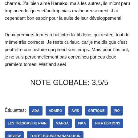
charmé. J’ai bien aimé
Hanako
, mais les autres, ils m’ont paru
trop anecdotiques et/ou trop niais malheureusement. J’ai
cependant bon espoir pour la suite de leur développement!
Deux premiers tomes à but introductif donc, qui restent tout de
même très corrects. Je reste curieux, car je me dis que c’est
peut-être une histoire qui prend son temps. Mais pour l’instant,
je ne suis personnellement pas convaincu par ces deux
premiers tomes. Wait and see!
NOTE GLOBALE: 3,5/5
Étiquettes:
ADA
ADAIRO
AVIS
CRITIQUE
IRO
LES TRÉSORS DU NAIN
MANGA
PIKA
PIKA ÉDITIONS
REVIEW
TOILET-BOUND HANAKO-KUN