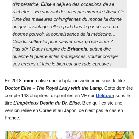
d’impératrice,
Élise
a déjà eu des occasions de se
racheter… En sauvant des vies par exemple ! Avoir été
l’une des meilleures chirurgiennes du monde lui donne
un gros avantage : elle repart dans le passé avec un
énorme pouvoir, la connaissance de la médecine…
Cela lui suffira-t-il pour sauver ceux qu’elle aime ?
Pas sûr ! Dans l’empire de
Britannia
, autant dire
qu’entre la guerre et les manigances, vouloir corriger
ses erreurs et faire le bien est une rude épreuve !
En 2018,
mini
réalise une adaptation webcomic sous le titre
Doctor Elise – The Royal Lady with the Lamp
. Cette dernière
compte 143 chapitres, disponibles en VF sur
Delitoon
sous le
titre
L’Impérieux Destin du Dr. Elise
. Bien qu’il existe une
version reliée en Corée et au Japon, ce n’est pas le cas en
France.