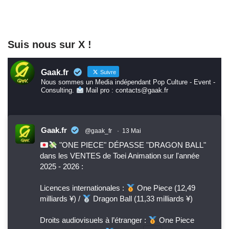
Suis nous sur X !
Gaak.fr
Suivre
Nous sommes un Media indépendant Pop Culture - Event -
Consulting.
Mail pro : contacts@gaak.fr
Gaak.fr
@gaak_fr
·
13 Mai
"ONE PIECE" DÉPASSE "DRAGON BALL"
dans les VENTES de Toei Animation sur l'année
2025 - 2026 :
Licences internationales :
One Piece (12,49
milliards ¥) /
Dragon Ball (11,33 milliards ¥)
Droits audiovisuels à l’étranger :
One Piece