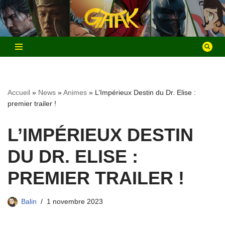
Aller
au
contenu
Accueil
»
News
»
Animes
»
L’Impérieux Destin du Dr. Elise :
premier trailer !
L’IMPÉRIEUX DESTIN
DU DR. ELISE :
PREMIER TRAILER !
Balin
1 novembre 2023