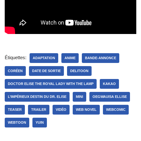
Étiquettes:
ADAPTATION
ANIME
BANDE-ANNONCE
CORÉEN
DATE DE SORTIE
DELITOON
DOCTOR ELISE THE ROYAL LADY WITH THE LAMP
KAKAO
L’IMPÉRIEUX DESTIN DU DR. ELISE
MINI
OEGWAUISA ELLISE
TEASER
TRAILER
VIDÉO
WEB NOVEL
WEBCOMIC
WEBTOON
YUIN