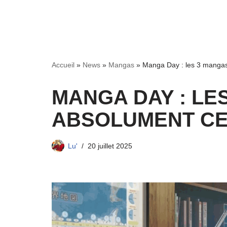
Accueil
»
News
»
Mangas
»
Manga Day : les 3 mangas 
MANGA DAY : LE
ABSOLUMENT CET
Lu'
20 juillet 2025