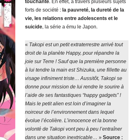
touchante
. En effet, à travers plusieurs sujets
forts de société :
la pauvreté, la dureté de la
vie, les relations entre adolescents et le
suicide
, la série a ému le Japon.
«
Takopi est un petit extraterrestre arrivé tout
droit de la planète Happy, pour répandre la
joie sur Terre ! Sauf que la première personne
à lui tendre la main est Shizuka, une fillette au
visage infiniment triste… Aussitôt, Takopi se
donne pour mission de lui rendre le sourire à
l’aide de ses fantastiques “happy gadgets” !
Mais le petit alien est loin d’imaginer la
noirceur de l’environnement dans lequel
évolue l’écolière. L’innocence et la bonne
volonté de Takopi vont peu à peu l’entraîner
dans une situation inextricable…
»
Source :