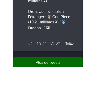
milliards ¥)
Droits audiovisuels à
l’étranger :
One Piece
(10,21 milliards ¥) /
Dragon
2
29
271
Twitter
Plus de tweets