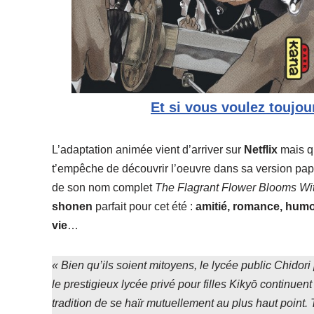
Et si vous voulez toujo
L’adaptation animée vient d’arriver sur
Netflix
mais qu
t’empêche de découvrir l’oeuvre dans sa version pap
de son nom complet
The Flagrant Flower Blooms Wit
shonen
parfait pour cet été :
amitié, romance, humo
vie
…
« Bien qu’ils soient mitoyens, le lycée public Chidori
le prestigieux lycée privé pour filles Kikyō continuent 
tradition de se haïr mutuellement au plus haut point.