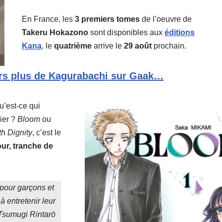
En France, les
3
premiers tomes
de l’oeuvre de
Takeru Hokazono
sont disponibles aux
éditions
Kana
, le
quatrième
arrive le
29 août
prochain.
urs plus de Kagurabachi sur Gaak…
’est-ce qui
ier ?
Bloom
ou
h Dignity
, c’est le
ur, tranche de
 pour garçons et
à entretenir leur
 Tsumugi Rintarō