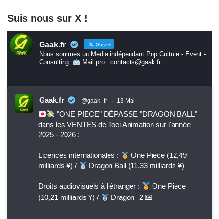
Suis nous sur X !
Gaak.fr
Suivre
Nous sommes un Media indépendant Pop Culture - Event -
Consulting.
Mail pro : contacts@gaak.fr
Gaak.fr
@gaak_fr
·
13 Mai
"ONE PIECE" DÉPASSE "DRAGON BALL"
dans les VENTES de Toei Animation sur l'année
2025 - 2026 :
Licences internationales :
One Piece (12,49
milliards ¥) /
Dragon Ball (11,33 milliards ¥)
Droits audiovisuels à l’étranger :
One Piece
(10,21 milliards ¥) /
Dragon
2