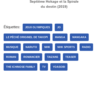
Septième Hokage et la Spirale
du destin (2019)
Étiquettes:
JEUX OLYMPIQUES
JO
LE PÉCHÉ ORIGINEL DE TAKOPI
MANGA
MANGAKA
MUSIQUE
NARUTO
NHK
NHK SPORTS
RADIO
ROMAN
ROMANCIER
TAIZAN5
TEASER
THE ICHINOSE FAMILY
TV
YOASOBI