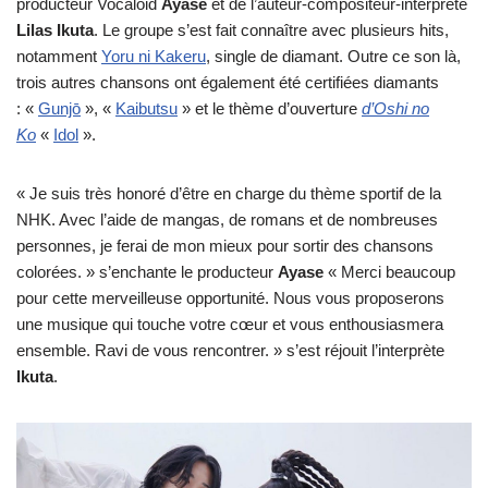
producteur Vocaloid
Ayase
et de l’auteur-compositeur-interprète
Lilas Ikuta
. Le groupe s’est fait connaître avec plusieurs hits,
notamment
Yoru ni Kakeru
, single de diamant. Outre ce son là,
trois autres chansons ont également été certifiées diamants
: «
Gunjō
», «
Kaibutsu
» et le thème d’ouverture
d’Oshi no
Ko
«
Idol
».
« Je suis très honoré d’être en charge du thème sportif de la
NHK. Avec l’aide de mangas, de romans et de nombreuses
personnes, je ferai de mon mieux pour sortir des chansons
colorées. » s’enchante le producteur
Ayase
« Merci beaucoup
pour cette merveilleuse opportunité. Nous vous proposerons
une musique qui touche votre cœur et vous enthousiasmera
ensemble. Ravi de vous rencontrer. » s’est réjouit l’interprète
Ikuta
.