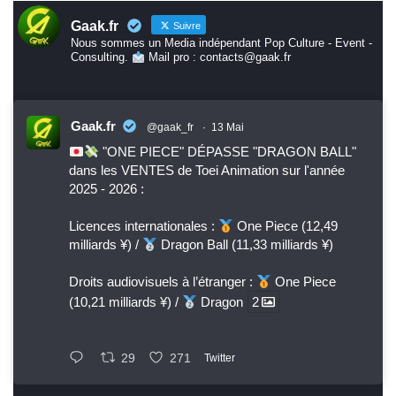
Gaak.fr
Suivre
Nous sommes un Media indépendant Pop Culture - Event -
Consulting.
Mail pro : contacts@gaak.fr
Gaak.fr
@gaak_fr
·
13 Mai
"ONE PIECE" DÉPASSE "DRAGON BALL"
dans les VENTES de Toei Animation sur l'année
2025 - 2026 :
Licences internationales :
One Piece (12,49
milliards ¥) /
Dragon Ball (11,33 milliards ¥)
Droits audiovisuels à l’étranger :
One Piece
(10,21 milliards ¥) /
Dragon
2
29
271
Twitter