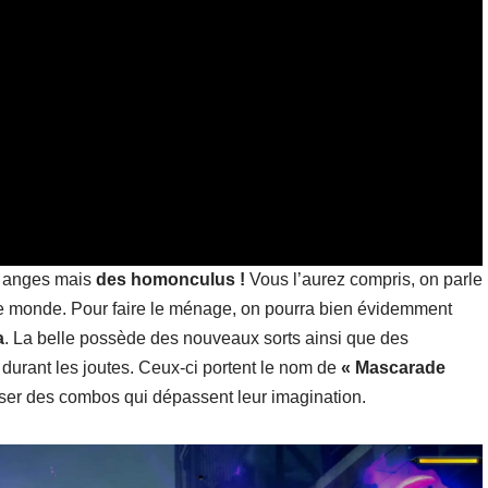
es anges mais
des homonculus !
Vous l’aurez compris, on parle
 le monde. Pour faire le ménage, on pourra bien évidemment
a
. La belle possède des nouveaux sorts ainsi que des
r durant les joutes. Ceux-ci portent le nom de
« Mascarade
liser des combos qui dépassent leur imagination.