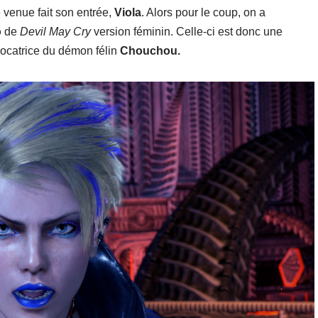
e venue fait son entrée,
Viola
. Alors pour le coup, on a
o
de
Devil May Cry
version féminin. Celle-ci est donc une
vocatrice du démon félin
Chouchou.