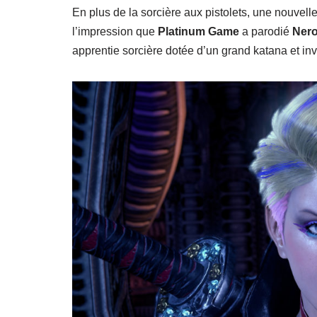
En plus de la sorcière aux pistolets, une nouvell
l’impression que
Platinum Game
a parodié
Ner
apprentie sorcière dotée d’un grand katana et in