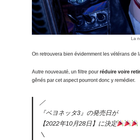
La n
On retrouvera bien évidemment les vétérans de l
Autre nouveauté, un filtre pour
réduire voire reti
gênés par cet aspect pourront donc y remédier.
／
『ベヨネッタ3』の発売日が
【2022年10月28日】に決定
＼