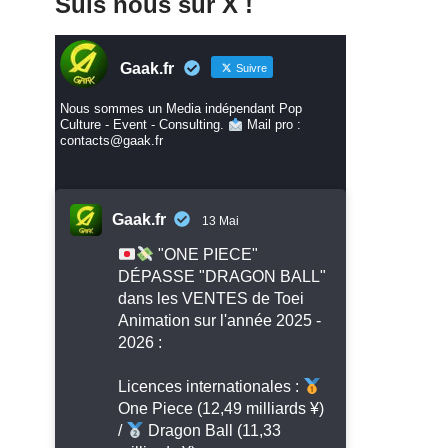
Suis nous sur X !
Gaak.fr
Suivre
Nous sommes un Media indépendant Pop
Culture - Event - Consulting.
Mail pro :
contacts@gaak.fr
Gaak.fr
13 Mai
"ONE PIECE"
DÉPASSE "DRAGON BALL"
dans les VENTES de Toei
Animation sur l'année 2025 -
2026 :
Licences internationales :
One Piece (12,49 milliards ¥)
/
Dragon Ball (11,33