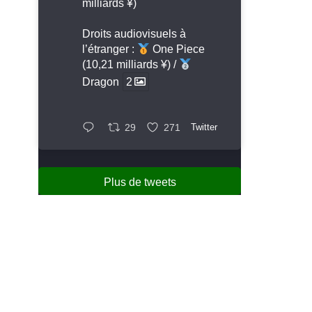
milliards ¥)
Droits audiovisuels à
l’étranger :
One Piece
(10,21 milliards ¥) /
Dragon
2
29
271
Twitter
Plus de tweets